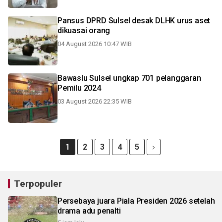
Pansus DPRD Sulsel desak DLHK urus aset
dikuasai orang
04 August 2026 10:47 WIB
Bawaslu Sulsel ungkap 701 pelanggaran
Pemilu 2024
03 August 2026 22:35 WIB
1
2
3
4
5
Terpopuler
Persebaya juara Piala Presiden 2026 setelah
drama adu penalti