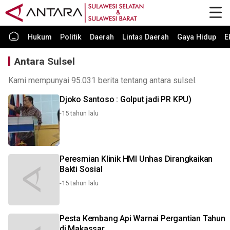
Hukum
Politik
Daerah
Lintas Daerah
Gaya Hidup
E
Antara Sulsel
Kami mempunyai 95.031 berita tentang antara sulsel.
Djoko Santoso : Golput jadi PR KPU)
-15 tahun lalu
Peresmian Klinik HMI Unhas Dirangkaikan
Bakti Sosial
-15 tahun lalu
Pesta Kembang Api Warnai Pergantian Tahun
di Makassar