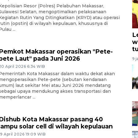
Kepolisian Resor (Polres) Pelabuhan Makassar,
Sulawesi Selatan, mengoptimalkan pelaksanaan
Kegiatan Rutin Yang Ditingkatkan (KRYD) atau operasi
rutin (opstin) di wilayah kepulauan, khususnya di
Pulau ...
L
w
t
Pemkot Makassar operasikan "Pete-
pete Laut" pada Juni 2026
9 j
20 April 2026 6:34 WIB
Pemerintah Kota Makassar dalam waktu dekat akan
mengoperasikan Pete-pete (sebutan kendaraan
umum) laut sekitar Mei atau Juni 2026 mendatang
sebagai upaya mendukung akses transportasi dan
memperlancar ...
Dishub Kota Makassar pasang 40
lampu solar cell di wilayah kepulauan
19 April 2026 19:09 WIB