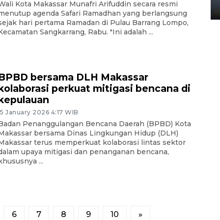
Wali Kota Makassar Munafri Arifuddin secara resmi
02 April 2026 12:51 WIB
menutup agenda Safari Ramadhan yang berlangsung
sejak hari pertama Ramadan di Pulau Barrang Lompo,
Kecamatan Sangkarrang, Rabu. "Ini adalah ...
BPBD bersama DLH Makassar
kolaborasi perkuat mitigasi bencana di
kepulauan
15 January 2026 4:17 WIB
Badan Penanggulangan Bencana Daerah (BPBD) Kota
Makassar bersama Dinas Lingkungan Hidup (DLH)
Makassar terus memperkuat kolaborasi lintas sektor
dalam upaya mitigasi dan penanganan bencana,
khususnya ...
6
7
8
9
10
»