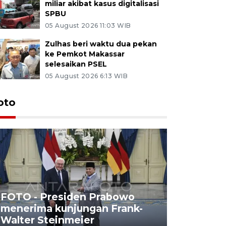
miliar akibat kasus digitalisasi
SPBU
05 August 2026 11:03 WIB
Zulhas beri waktu dua pekan
ke Pemkot Makassar
selesaikan PSEL
05 August 2026 6:13 WIB
oto
FOTO - Presiden Prabowo
menerima kunjungan Frank-
FOTO - H
Walter Steinmeier
di Sulbar