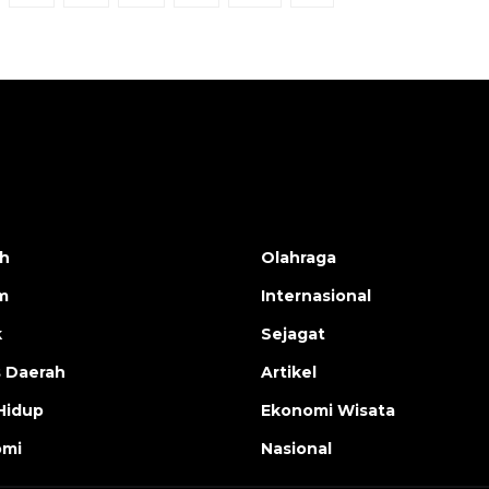
h
Olahraga
m
Internasional
k
Sejagat
s Daerah
Artikel
Hidup
Ekonomi Wisata
omi
Nasional