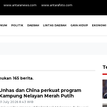
www.antaranews.com
www.antarafoto.com
UKUM
POLITIK
DAERAH
LINTAS DAERAH
GAYA HIDUP
EKONOMI
T
ukan 165 berita.
Unhas dan China perkuat program
Kampung Nelayan Merah Putih
01 July 2026 8:43 WIB