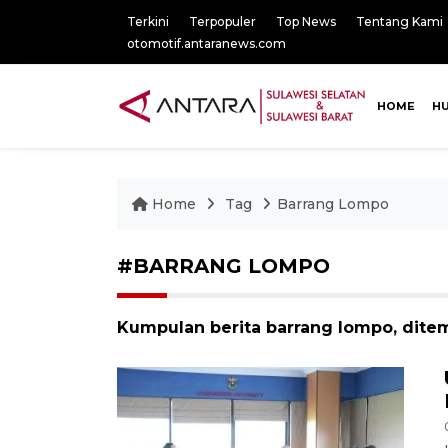
Terkini
Terpopuler
Top News
Tentang Kami
otomotif.antaranews.com
HOME
H
Home
Tag
Barrang Lompo
#BARRANG LOMPO
Kumpulan berita barrang lompo, ditem