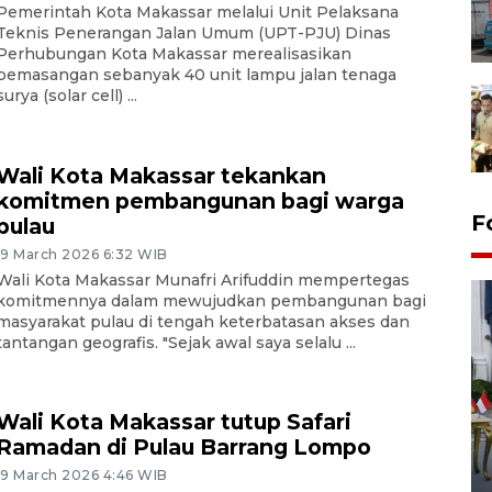
Pemerintah Kota Makassar melalui Unit Pelaksana
Teknis Penerangan Jalan Umum (UPT-PJU) Dinas
Perhubungan Kota Makassar merealisasikan
pemasangan sebanyak 40 unit lampu jalan tenaga
surya (solar cell) ...
Wali Kota Makassar tekankan
komitmen pembangunan bagi warga
F
pulau
19 March 2026 6:32 WIB
Wali Kota Makassar Munafri Arifuddin mempertegas
komitmennya dalam mewujudkan pembangunan bagi
masyarakat pulau di tengah keterbatasan akses dan
tantangan geografis. "Sejak awal saya selalu ...
Wali Kota Makassar tutup Safari
FOTO - Kirab memperingati
Ramadan di Pulau Barrang Lompo
HUT ke-80 Raja Keraton
Yogyakarta
19 March 2026 4:46 WIB