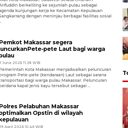
Arifuddin berkeliling ke sejumlah pulau sebagai
agenda kunjungan kerja ke Kecamatan Kepulauan
Sangkarrang dengan meninjau berbagai fasilitas sosial
..
Pemkot Makassar segera
luncurkanPete-pete Laut bagi warga
pulau
11 June 2026 11:28 WIB
Pemerintah Kota Makassar menjadwalkan peluncuran
T
program Pete-pete (kendaraan) Laut sebagai sarana
transportasi bagi warga pulau Makassar. Peluncuran
perdana kapal jenis kayu tersebut sebagai ...
Polres Pelabuhan Makassar
optimalkan Opstin di wilayah
kepulauan
29 April 2026 10:46 WIB