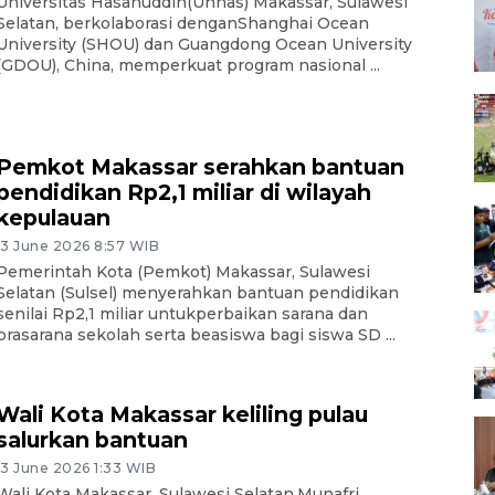
Universitas Hasanuddin(Unhas) Makassar, Sulawesi
Selatan, berkolaborasi denganShanghai Ocean
University (SHOU) dan Guangdong Ocean University
(GDOU), China, memperkuat program nasional ...
Pemkot Makassar serahkan bantuan
pendidikan Rp2,1 miliar di wilayah
kepulauan
13 June 2026 8:57 WIB
Pemerintah Kota (Pemkot) Makassar, Sulawesi
Selatan (Sulsel) menyerahkan bantuan pendidikan
senilai Rp2,1 miliar untukperbaikan sarana dan
prasarana sekolah serta beasiswa bagi siswa SD ...
Wali Kota Makassar keliling pulau
salurkan bantuan
13 June 2026 1:33 WIB
Wali Kota Makassar, Sulawesi Selatan,Munafri