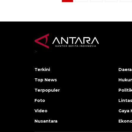
>
Terkini
Daera
Top News
Huku
Terpopuler
Politi
Foto
Linta
Video
Gaya 
Nusantara
Ekon