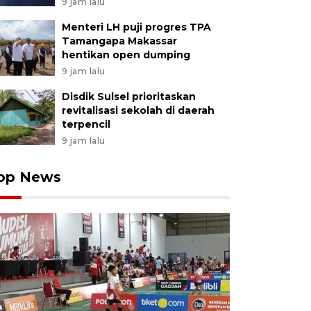
9 jam lalu
Menteri LH puji progres TPA
Tamangapa Makassar
hentikan open dumping
9 jam lalu
Disdik Sulsel prioritaskan
revitalisasi sekolah di daerah
terpencil
9 jam lalu
op News