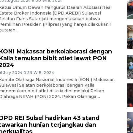
03 August 2024 9:00 WIB, 2024
Ketua Umum Dewan Pengurus Daerah Asosiasi Real
Estate Broker Indonesia (DPD AREBI) Sulawesi
Selatan Frans Sutanjati mengemukakan bahwa
Pemilihan Presiden (Pilpres) yang hanya dilakukan 1
putaran ...
KONI Makassar berkolaborasi dengan
Kalla temukan bibit atlet lewat PON
2024
16 July 2024 0:39 WIB, 2024
Komite Olahraga Nasional Indonesia (KONI) Makassar,
Sulawesi Selatan berkolaborasi dengan Kalla
menemukan bibit atlet di usia dini melalui Pekan
Olahraga NIPAH (PON) 2024. Pekan Olahraga ...
DPD REI Sulsel hadirkan 43 stand
tawarkan hunian terjangkau dan
berkualitas