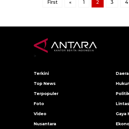
First
«
1
2
3
4
>
Terkini
Daera
Top News
Huku
Terpopuler
Politi
Foto
Linta
Video
Gaya 
Nusantara
Ekon