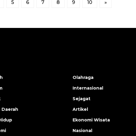
5
6
7
8
9
10
»
h
Olahraga
m
Internasional
k
Sejagat
s Daerah
Artikel
Hidup
Ekonomi Wisata
omi
Nasional