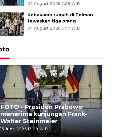
04 August 2026 7:39 WIB
Kebakaran rumah di Polman
tewaskan tiga orang
04 August 2026 6:07 WIB
oto
FOTO - Presiden Prabowo
menerima kunjungan Frank-
FOTO - H
Walter Steinmeier
di Sulbar
15 June 2026 13:09 WIB
11 June 2026 1