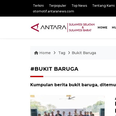
Terkini
Terpopuler
Top News
Tentang Kami
otomotif.antaranews.com
HOME
H
Home
Tag
Bukit Baruga
#BUKIT BARUGA
Kumpulan berita bukit baruga, ditemuk