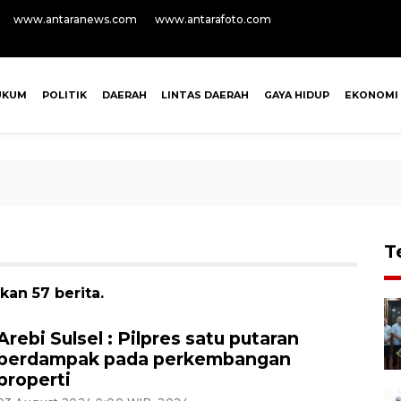
www.antaranews.com
www.antarafoto.com
UKUM
POLITIK
DAERAH
LINTAS DAERAH
GAYA HIDUP
EKONOMI
T
an 57 berita.
Arebi Sulsel : Pilpres satu putaran
berdampak pada perkembangan
properti