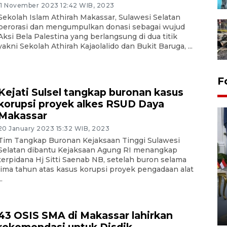
11 November 2023 12:42 WIB, 2023
Sekolah Islam Athirah Makassar, Sulawesi Selatan
berorasi dan mengumpulkan donasi sebagai wujud
Aksi Bela Palestina yang berlangsung di dua titik
yakni Sekolah Athirah Kajaolalido dan Bukit Baruga, ...
F
Kejati Sulsel tangkap buronan kasus
korupsi proyek alkes RSUD Daya
Makassar
20 January 2023 15:32 WIB, 2023
Tim Tangkap Buronan Kejaksaan Tinggi Sulawesi
Selatan dibantu Kejaksaan Agung RI menangkap
terpidana Hj Sitti Saenab NB, setelah buron selama
lima tahun atas kasus korupsi proyek pengadaan alat
FOTO - Kirab memperingati
..
HUT ke-80 Raja Keraton
Yogyakarta
02 April 2026 12:51 WIB
43 OSIS SMA di Makassar lahirkan