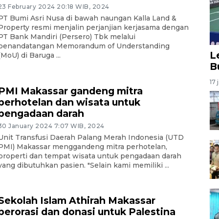
23 February 2024 20:18 WIB, 2024
PT Bumi Asri Nusa di bawah naungan Kalla Land &
Property resmi menjalin perjanjian kerjasama dengan
PT Bank Mandiri (Persero) Tbk melalui
penandatangan Memorandum of Understanding
L
(MoU) di Baruga ...
B
17 
PMI Makassar gandeng mitra
perhotelan dan wisata untuk
pengadaan darah
30 January 2024 7:07 WIB, 2024
Unit Transfusi Daerah Palang Merah Indonesia (UTD
PMI) Makassar menggandeng mitra perhotelan,
properti dan tempat wisata untuk pengadaan darah
yang dibutuhkan pasien. "Selain kami memiliki ...
Sekolah Islam Athirah Makassar
berorasi dan donasi untuk Palestina