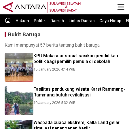
Hukum
Politik
Daerah
Lintas Daerah
Gaya Hidup
E
Bukit Baruga
Kami mempunyai 57 berita tentang bukit baruga.
KPU Makassar sosialisasikan pendidikan
politik bagi pemilih pemula di sekolah
15 January 2026 4:14 WIB
Fasilitas pendukung wisata Karst Rammang-
Rammang butuh revitalisasi
10 January 2026 5:32 WIB
Waspada cuaca ekstrem, Kalla Land gelar
simulasi penanganan banjir