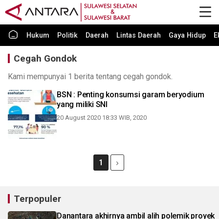
Hukum
Politik
Daerah
Lintas Daerah
Gaya Hidup
E
Cegah Gondok
Kami mempunyai 1 berita tentang cegah gondok.
BSN : Penting konsumsi garam beryodium
yang miliki SNI
20 August 2020 18:33 WIB, 2020
1
Terpopuler
Danantara akhirnya ambil alih polemik proyek