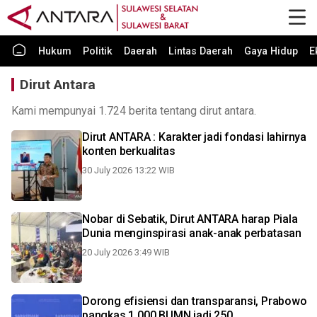
Hukum
Politik
Daerah
Lintas Daerah
Gaya Hidup
E
Dirut Antara
Kami mempunyai 1.724 berita tentang dirut antara.
Dirut ANTARA : Karakter jadi fondasi lahirnya
konten berkualitas
30 July 2026 13:22 WIB
Nobar di Sebatik, Dirut ANTARA harap Piala
Dunia menginspirasi anak-anak perbatasan
20 July 2026 3:49 WIB
Dorong efisiensi dan transparansi, Prabowo
pangkas 1.000 BUMN jadi 250