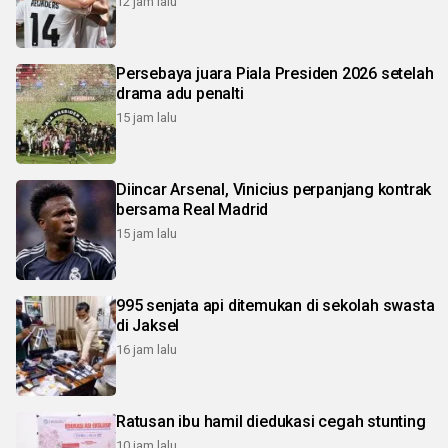
12 jam lalu
Persebaya juara Piala Presiden 2026 setelah
drama adu penalti
15 jam lalu
Diincar Arsenal, Vinicius perpanjang kontrak
bersama Real Madrid
15 jam lalu
995 senjata api ditemukan di sekolah swasta
di Jaksel
16 jam lalu
Ratusan ibu hamil diedukasi cegah stunting
10 jam lalu