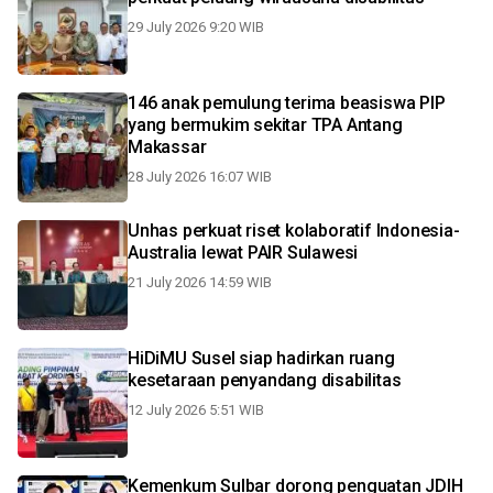
29 July 2026 9:20 WIB
146 anak pemulung terima beasiswa PIP
yang bermukim sekitar TPA Antang
Makassar
28 July 2026 16:07 WIB
Unhas perkuat riset kolaboratif Indonesia-
Australia lewat PAIR Sulawesi
21 July 2026 14:59 WIB
HiDiMU Susel siap hadirkan ruang
kesetaraan penyandang disabilitas
12 July 2026 5:51 WIB
Kemenkum Sulbar dorong penguatan JDIH