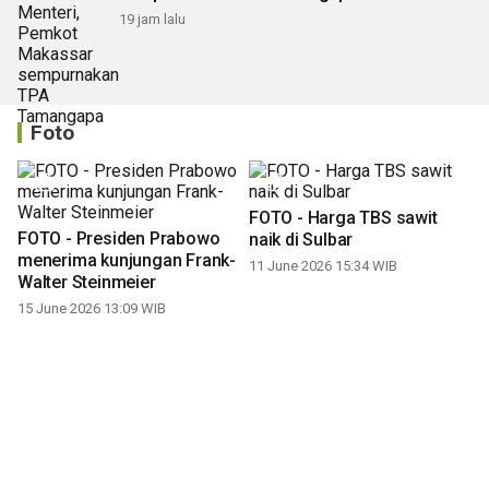
19 jam lalu
Foto
FOTO - Harga TBS sawit
FOTO - Presiden Prabowo
naik di Sulbar
menerima kunjungan Frank-
11 June 2026 15:34 WIB
Walter Steinmeier
15 June 2026 13:09 WIB
FOTO - Penurunan setoran
FOTO - Pengungkapan
sampah plastik di bank
kasus peredaran obat ilegal
sampah
di Makassar
17 April 2026 13:02 WIB
14 April 2026 10:42 WIB