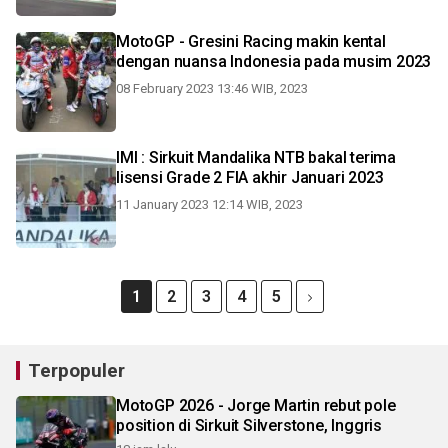
MotoGP - Gresini Racing makin kental
dengan nuansa Indonesia pada musim 2023
08 February 2023 13:46 WIB, 2023
IMI : Sirkuit Mandalika NTB bakal terima
lisensi Grade 2 FIA akhir Januari 2023
11 January 2023 12:14 WIB, 2023
1
2
3
4
5
Terpopuler
MotoGP 2026 - Jorge Martin rebut pole
position di Sirkuit Silverstone, Inggris