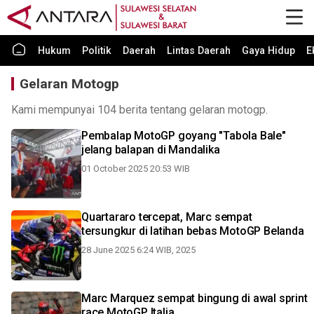
Hukum
Politik
Daerah
Lintas Daerah
Gaya Hidup
E
Gelaran Motogp
Kami mempunyai 104 berita tentang gelaran motogp.
Pembalap MotoGP goyang "Tabola Bale"
jelang balapan di Mandalika
01 October 2025 20:53 WIB
Quartararo tercepat, Marc sempat
tersungkur di latihan bebas MotoGP Belanda
28 June 2025 6:24 WIB, 2025
Marc Marquez sempat bingung di awal sprint
race MotoGP Italia