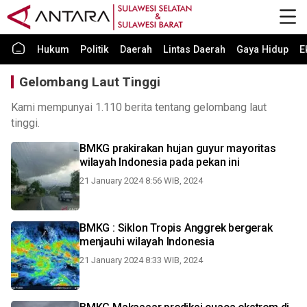
Hukum
Politik
Daerah
Lintas Daerah
Gaya Hidup
E
Gelombang Laut Tinggi
Kami mempunyai 1.110 berita tentang gelombang laut
tinggi.
BMKG prakirakan hujan guyur mayoritas
wilayah Indonesia pada pekan ini
21 January 2024 8:56 WIB, 2024
BMKG : Siklon Tropis Anggrek bergerak
menjauhi wilayah Indonesia
21 January 2024 8:33 WIB, 2024