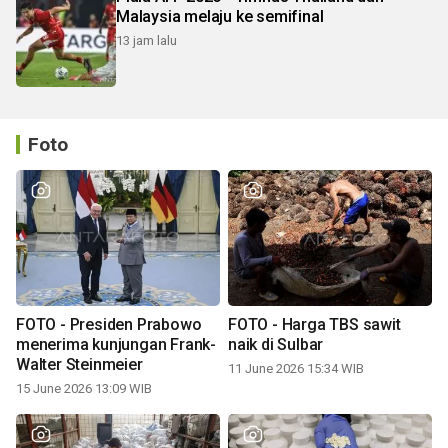
Malaysia melaju ke semifinal
13 jam lalu
Foto
FOTO - Presiden Prabowo
FOTO - Harga TBS sawit
menerima kunjungan Frank-
naik di Sulbar
Walter Steinmeier
11 June 2026 15:34 WIB
15 June 2026 13:09 WIB