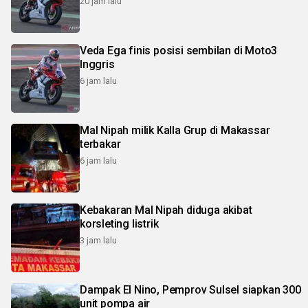
20 jam lalu
Veda Ega finis posisi sembilan di Moto3
Inggris
6 jam lalu
Mal Nipah milik Kalla Grup di Makassar
terbakar
6 jam lalu
Kebakaran Mal Nipah diduga akibat
korsleting listrik
3 jam lalu
Dampak El Nino, Pemprov Sulsel siapkan 300
unit pompa air