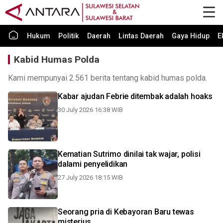
Hukum
Politik
Daerah
Lintas Daerah
Gaya Hidup
E
Kabid Humas Polda
Kami mempunyai 2.561 berita tentang kabid humas polda.
Kabar ajudan Febrie ditembak adalah hoaks
30 July 2026 16:38 WIB
Kematian Sutrimo dinilai tak wajar, polisi
dalami penyelidikan
27 July 2026 18:15 WIB
Seorang pria di Kebayoran Baru tewas
misterius