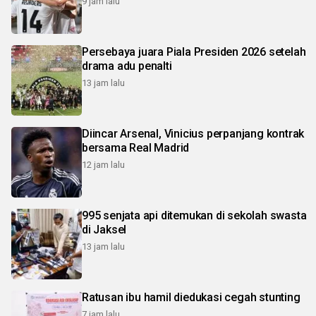
9 jam lalu
Persebaya juara Piala Presiden 2026 setelah
drama adu penalti
13 jam lalu
Diincar Arsenal, Vinicius perpanjang kontrak
bersama Real Madrid
12 jam lalu
995 senjata api ditemukan di sekolah swasta
di Jaksel
13 jam lalu
Ratusan ibu hamil diedukasi cegah stunting
7 jam lalu