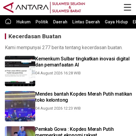
Hukum
Politik
Daerah
Lintas Daerah
Gaya Hidup
E
Kecerdasan Buatan
Kami mempunyai 277 berita tentang kecerdasan buatan.
Kemenkum Sulbar tingkatkan inovasi digital
dan pemanfaatan AI
04 August 2026 16:28 WIB
Mendes bantah Kopdes Merah Putih matikan
toko kelontong
04 August 2026 12:23 WIB
Pemkab Gowa : Kopdes Merah Putih
memperkuat ekonomi rakyat