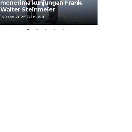
menerima kunjungan Frank-
FOTO - H
Walter Steinmeier
di Sulbar
15 June 2026 13:09 WIB
11 June 2026 1