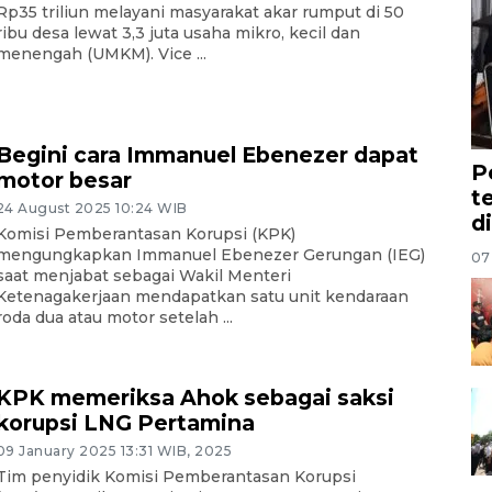
Rp35 triliun melayani masyarakat akar rumput di 50
ribu desa lewat 3,3 juta usaha mikro, kecil dan
menengah (UMKM). Vice ...
Begini cara Immanuel Ebenezer dapat
P
motor besar
t
24 August 2025 10:24 WIB
d
Komisi Pemberantasan Korupsi (KPK)
mengungkapkan Immanuel Ebenezer Gerungan (IEG)
07
saat menjabat sebagai Wakil Menteri
Ketenagakerjaan mendapatkan satu unit kendaraan
roda dua atau motor setelah ...
KPK memeriksa Ahok sebagai saksi
korupsi LNG Pertamina
09 January 2025 13:31 WIB, 2025
Tim penyidik Komisi Pemberantasan Korupsi