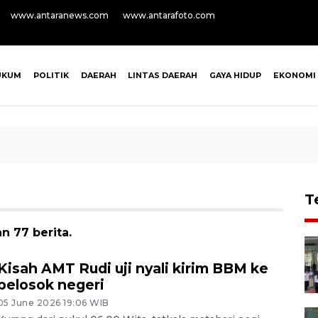
www.antaranews.com
www.antarafoto.com
UKUM
POLITIK
DAERAH
LINTAS DAERAH
GAYA HIDUP
EKONOMI
T
n 77 berita.
Kisah AMT Rudi uji nyali kirim BBM ke
pelosok negeri
05 June 2026 19:06 WIB