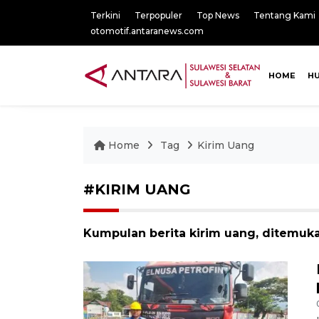
Terkini
Terpopuler
Top News
Tentang Kami
otomotif.antaranews.com
HOME
H
Home
Tag
Kirim Uang
#KIRIM UANG
Kumpulan berita kirim uang, ditemuka