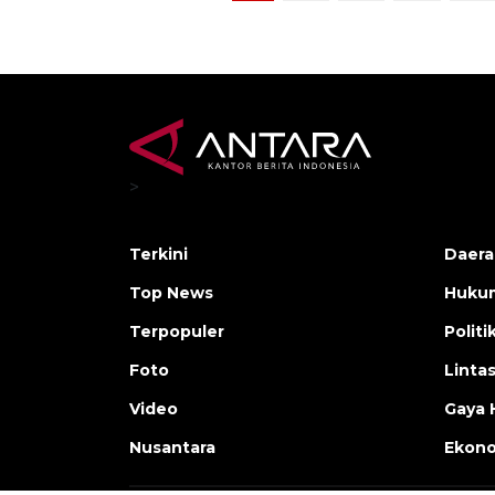
>
Terkini
Daera
Top News
Huku
Terpopuler
Politi
Foto
Linta
Video
Gaya 
Nusantara
Ekon