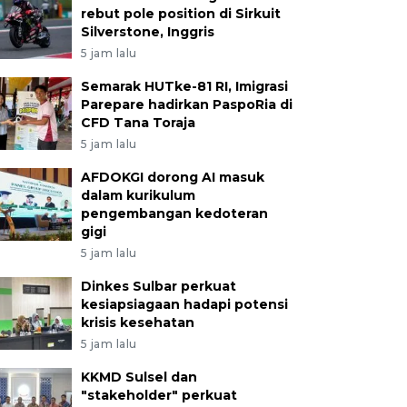
rebut pole position di Sirkuit
Silverstone, Inggris
5 jam lalu
Semarak HUTke-81 RI, Imigrasi
Parepare hadirkan PaspoRia di
CFD Tana Toraja
5 jam lalu
AFDOKGI dorong AI masuk
dalam kurikulum
pengembangan kedoteran
gigi
5 jam lalu
Dinkes Sulbar perkuat
kesiapsiagaan hadapi potensi
krisis kesehatan
5 jam lalu
KKMD Sulsel dan
"stakeholder" perkuat