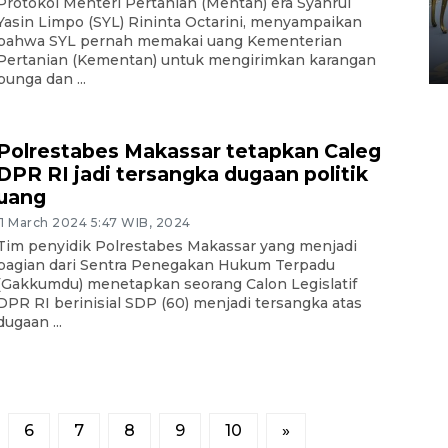
Protokol Menteri Pertanian (Mentan) era Syahrul
HUT ke-80 Raja Keraton
Yasin Limpo (SYL) Rininta Octarini, menyampaikan
Yogyakarta
bahwa SYL pernah memakai uang Kementerian
02 April 2026 12:51 WIB
Pertanian (Kementan) untuk mengirimkan karangan
bunga dan ...
Polrestabes Makassar tetapkan Caleg
DPR RI jadi tersangka dugaan politik
uang
11 March 2024 5:47 WIB, 2024
Tim penyidik Polrestabes Makassar yang menjadi
bagian dari Sentra Penegakan Hukum Terpadu
(Gakkumdu) menetapkan seorang Calon Legislatif
DPR RI berinisial SDP (60) menjadi tersangka atas
dugaan ...
6
7
8
9
10
»