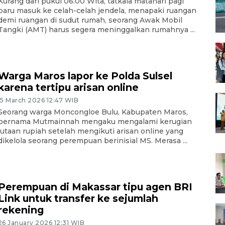
Kurang dari pukul 06.00 Wita, tatkala matahari pagi
baru masuk ke celah-celah jendela, menapaki ruangan
demi ruangan di sudut rumah, seorang Awak Mobil
Tangki (AMT) harus segera meninggalkan rumahnya ...
Warga Maros lapor ke Polda Sulsel
karena tertipu arisan online
15 March 2026 12:47 WIB
Seorang warga Moncongloe Bulu, Kabupaten Maros,
bernama Mutmainnah mengaku mengalami kerugian
jutaan rupiah setelah mengikuti arisan online yang
dikelola seorang perempuan berinisial MS. Merasa ...
Perempuan di Makassar tipu agen BRI
Link untuk transfer ke sejumlah
rekening
26 January 2026 12:31 WIB