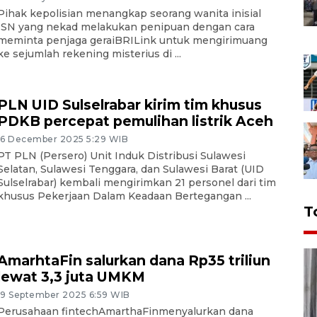
Pihak kepolisian menangkap seorang wanita inisial
ISN yang nekad melakukan penipuan dengan cara
meminta penjaga geraiBRILink untuk mengirimuang
ke sejumlah rekening misterius di ...
PLN UID Sulselrabar kirim tim khusus
PDKB percepat pemulihan listrik Aceh
16 December 2025 5:29 WIB
PT PLN (Persero) Unit Induk Distribusi Sulawesi
Selatan, Sulawesi Tenggara, dan Sulawesi Barat (UID
Sulselrabar) kembali mengirimkan 21 personel dari tim
khusus Pekerjaan Dalam Keadaan Bertegangan ...
T
AmarhtaFin salurkan dana Rp35 triliun
lewat 3,3 juta UMKM
19 September 2025 6:59 WIB
Perusahaan fintechAmarthaFinmenyalurkan dana