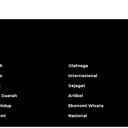
h
Olahraga
m
Internasional
k
Sejagat
s Daerah
Artikel
Hidup
Ekonomi Wisata
omi
Nasional