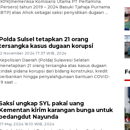
(KPK)memeriksa Komisaris Utama PT Pertamina
(Persero) tahun 2019 – 2024 Basuki Tjahaja Purnama
(BTP) alias Ahok sebagai saksi penyidikan dugaan ...
Polda Sulsel tetapkan 21 orang
tersangka kasus dugaan korupsi
12 November 2024 17:37 WIB, 2024
Kepolisian Daerah (Polda) Sulawesi Selatan
menetapkan 21 orang tersangka atas kasus dugaan
F
tindak pidana korupsi dari bidang konstruksi, kredit
perbankan hingga penyalahgunaan bantuan COVID-
19 saat ...
Saksi ungkap SYL pakai uang
Kementan kirim karangan bunga untuk
pedangdut Nayunda
27 May 2024 16:10 WIB, 2024
FOTO - Kirab memperingati