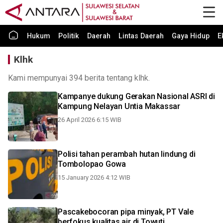
Hukum
Politik
Daerah
Lintas Daerah
Gaya Hidup
E
Klhk
Kami mempunyai 394 berita tentang klhk.
Kampanye dukung Gerakan Nasional ASRI di
Kampung Nelayan Untia Makassar
26 April 2026 6:15 WIB
Polisi tahan perambah hutan lindung di
Tombolopao Gowa
15 January 2026 4:12 WIB
Pascakebocoran pipa minyak, PT Vale
berfokus kualitas air di Towuti