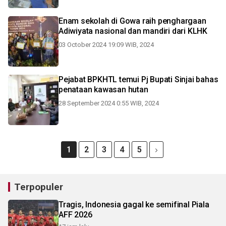
Enam sekolah di Gowa raih penghargaan
Adiwiyata nasional dan mandiri dari KLHK
03 October 2024 19:09 WIB, 2024
Pejabat BPKHTL temui Pj Bupati Sinjai bahas
penataan kawasan hutan
28 September 2024 0:55 WIB, 2024
1
2
3
4
5
Terpopuler
Tragis, Indonesia gagal ke semifinal Piala
AFF 2026