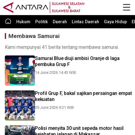
Hukum
Politik
Daerah
Lintas Daerah
Gaya Hidup
E
Membawa Samurai
Kami mempunyai 41 berita tentang membawa samurai.
Samurai Blue diuji ambisi Oranje di laga
pembuka Grup F
14 June 2026 14:43 WIB
Profil Grup F, bakal sajikan persaingan empat
kekuatan
05 June 2026 9:21 WIB
Polisi menyita 30 unit sepeda motor hasil
kejahatan jalanan di Makassar