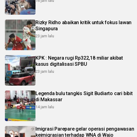
16 jam lalu
Rizky Ridho abaikan kritik untuk fokus lawan
Singapura
23 jam lalu
KPK : Negara rugi Rp322,18 miliar akibat
kasus digitalisasi SPBU
23 jam lalu
Legenda bulu tangkis Sigit Budiarto cari bibit
di Makassar
14 jam lalu
Imigrasi Parepare gelar operasi pengawasan
keimigrasian terhadap WNA di Wajo