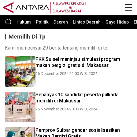
Hukum
Politik
Daerah
Lintas Daerah
Gaya Hidup
E
Memilih Di Tp
Kami mempunyai 29 berita tentang memilih di tp.
PKK Sulsel meninjau simulasi program
makan bergizi gratis di Makassar
16 December 2024 21:00 WIB, 2024
Sebanyak 10 kandidat peserta piilkada
memilih di Makassar
26 November 2024 20:00 WIB, 2024
Pemprov Sulbar gencar sosialisasikan
Makan Bergizi Gratis