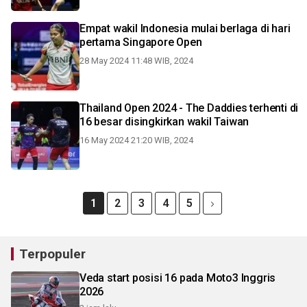
Empat wakil Indonesia mulai berlaga di hari
pertama Singapore Open
28 May 2024 11:48 WIB, 2024
Thailand Open 2024 - The Daddies terhenti di
16 besar disingkirkan wakil Taiwan
16 May 2024 21:20 WIB, 2024
1
2
3
4
5
Terpopuler
Veda start posisi 16 pada Moto3 Inggris
2026