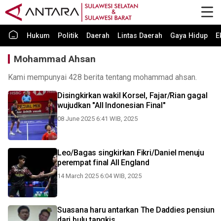
Hukum
Politik
Daerah
Lintas Daerah
Gaya Hidup
E
Mohammad Ahsan
Kami mempunyai 428 berita tentang mohammad ahsan.
Disingkirkan wakil Korsel, Fajar/Rian gagal
wujudkan "All Indonesian Final"
08 June 2025 6:41 WIB, 2025
Leo/Bagas singkirkan Fikri/Daniel menuju
perempat final All England
14 March 2025 6:04 WIB, 2025
Suasana haru antarkan The Daddies pensiun
dari bulu tangkis