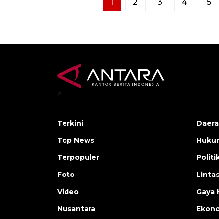
1
2
3
4
5
>
Terkini
Daera
Top News
Huku
Terpopuler
Politi
Foto
Linta
Video
Gaya 
Nusantara
Ekon