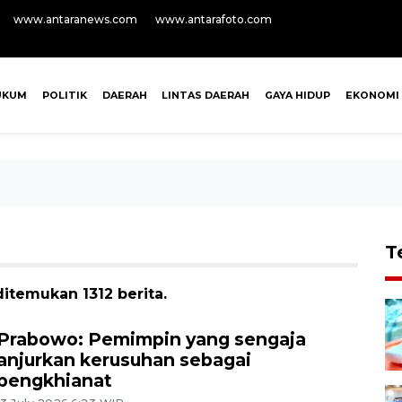
www.antaranews.com
www.antarafoto.com
UKUM
POLITIK
DAERAH
LINTAS DAERAH
GAYA HIDUP
EKONOMI
T
itemukan 1312 berita.
Prabowo: Pemimpin yang sengaja
anjurkan kerusuhan sebagai
pengkhianat