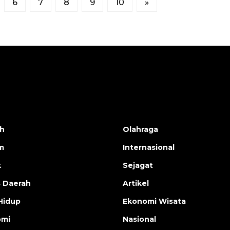
6
7
8
9
10
»
h
Olahraga
m
Internasional
k
Sejagat
s Daerah
Artikel
Hidup
Ekonomi Wisata
omi
Nasional