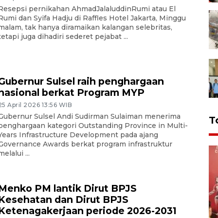
Resepsi pernikahan AhmadJalaluddinRumi atau El
Rumi dan Syifa Hadju di Raffles Hotel Jakarta, Minggu
malam, tak hanya diramaikan kalangan selebritas,
tetapi juga dihadiri sederet pejabat ...
Gubernur Sulsel raih penghargaan
nasional berkat Program MYP
25 April 2026 13:56 WIB
Gubernur Sulsel Andi Sudirman Sulaiman menerima
T
penghargaan kategori Outstanding Province in Multi-
Years Infrastructure Development pada ajang
Governance Awards berkat program infrastruktur
melalui ...
Menko PM lantik Dirut BPJS
Kesehatan dan Dirut BPJS
Ketenagakerjaan periode 2026-2031