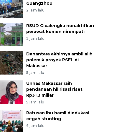
Guangzhou
2 jam lalu
RSUD Cicalengka nonaktifkan
perawat komen nirempati
2 jam lalu
Danantara akhirnya ambil alih
polemik proyek PSEL di
Makassar
5 jam lalu
Unhas Makassar raih
pendanaan hilirisasi riset
Rp31,3 miliar
5 jam lalu
Ratusan ibu hamil diedukasi
cegah stunting
9 jam lalu