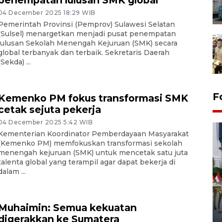
penempatan lulusan SMK global
04 December 2025 18:29 WIB
Pemerintah Provinsi (Pemprov) Sulawesi Selatan
(Sulsel) menargetkan menjadi pusat penempatan
lulusan Sekolah Menengah Kejuruan (SMK) secara
global terbanyak dan terbaik. Sekretaris Daerah
(Sekda) ...
F
Kemenko PM fokus transformasi SMK
cetak sejuta pekerja
04 December 2025 5:42 WIB
Kementerian Koordinator Pemberdayaan Masyarakat
(Kemenko PM) memfokuskan transformasi sekolah
menengah kejuruan (SMK) untuk mencetak satu juta
talenta global yang terampil agar dapat bekerja di
dalam ...
FOTO - Kirab memperingati
HUT ke-80 Raja Keraton
Muhaimin: Semua kekuatan
Yogyakarta
digerakkan ke Sumatera