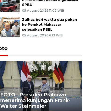
SPBU
05 August 2026 11:03 WIB
Zulhas beri waktu dua pekan
ke Pemkot Makassar
selesaikan PSEL
05 August 2026 6:13 WIB
oto
FOTO - Presiden Prabowo
menerima kunjungan Frank-
FOTO - H
Walter Steinmeier
di Sulbar