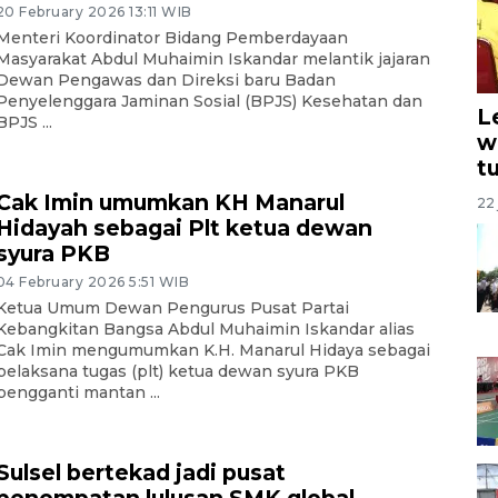
20 February 2026 13:11 WIB
Menteri Koordinator Bidang Pemberdayaan
Masyarakat Abdul Muhaimin Iskandar melantik jajaran
Dewan Pengawas dan Direksi baru Badan
Penyelenggara Jaminan Sosial (BPJS) Kesehatan dan
L
BPJS ...
w
t
Cak Imin umumkan KH Manarul
22 
Hidayah sebagai Plt ketua dewan
syura PKB
04 February 2026 5:51 WIB
Ketua Umum Dewan Pengurus Pusat Partai
Kebangkitan Bangsa Abdul Muhaimin Iskandar alias
Cak Imin mengumumkan K.H. Manarul Hidaya sebagai
pelaksana tugas (plt) ketua dewan syura PKB
pengganti mantan ...
Sulsel bertekad jadi pusat