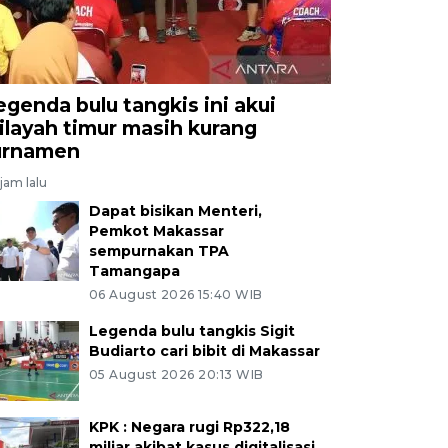
egenda bulu tangkis ini akui
ilayah timur masih kurang
urnamen
jam lalu
Dapat bisikan Menteri,
Pemkot Makassar
sempurnakan TPA
Tamangapa
06 August 2026 15:40 WIB
Legenda bulu tangkis Sigit
Budiarto cari bibit di Makassar
05 August 2026 20:13 WIB
KPK : Negara rugi Rp322,18
miliar akibat kasus digitalisasi