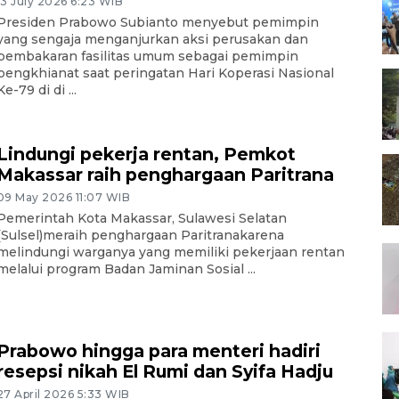
13 July 2026 6:23 WIB
Presiden Prabowo Subianto menyebut pemimpin
yang sengaja menganjurkan aksi perusakan dan
pembakaran fasilitas umum sebagai pemimpin
pengkhianat saat peringatan Hari Koperasi Nasional
Ke-79 di di ...
Lindungi pekerja rentan, Pemkot
Makassar raih penghargaan Paritrana
09 May 2026 11:07 WIB
Pemerintah Kota Makassar, Sulawesi Selatan
(Sulsel)meraih penghargaan Paritranakarena
melindungi warganya yang memiliki pekerjaan rentan
melalui program Badan Jaminan Sosial ...
Prabowo hingga para menteri hadiri
resepsi nikah El Rumi dan Syifa Hadju
27 April 2026 5:33 WIB