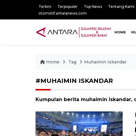
Terkini
Terpopuler
Top News
Tentang Kami
otomotif.antaranews.com
HOME
H
Home
Tag
Muhaimin Iskandar
#MUHAIMIN ISKANDAR
Kumpulan berita muhaimin iskandar, d