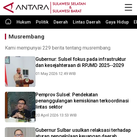
Hukum
Politik
Daerah
Lintas Daerah
Gaya Hidup
E
Musrembang
Kami mempunyai 229 berita tentang musrembang.
Gubernur: Sulsel fokus pada infrastruktur
dan kesejahteraan di RPJMD 2025--2029
01 May 2026 12:49 WIB
Pemprov Sulsel: Pendekatan
penanggulangan kemiskinan terkoordinasi
lintas sektor
20 April 2026 13:53 WIB
Gubernur Sulbar usulkan relaksasi terhadap
aturan pengelolaan keuangan daerah