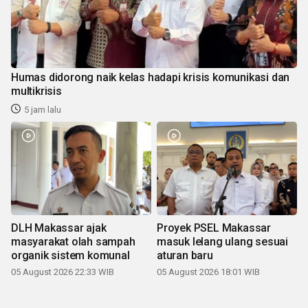
Humas didorong naik kelas hadapi krisis komunikasi dan
multikrisis
5 jam lalu
DLH Makassar ajak
Proyek PSEL Makassar
masyarakat olah sampah
masuk lelang ulang sesuai
organik sistem komunal
aturan baru
05 August 2026 22:33 WIB
05 August 2026 18:01 WIB