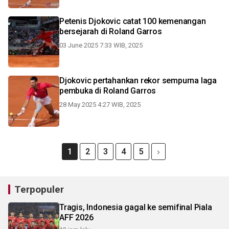
Petenis Djokovic catat 100 kemenangan
bersejarah di Roland Garros
03 June 2025 7:33 WIB, 2025
Djokovic pertahankan rekor sempurna laga
pembuka di Roland Garros
28 May 2025 4:27 WIB, 2025
1
2
3
4
5
Terpopuler
Tragis, Indonesia gagal ke semifinal Piala
AFF 2026