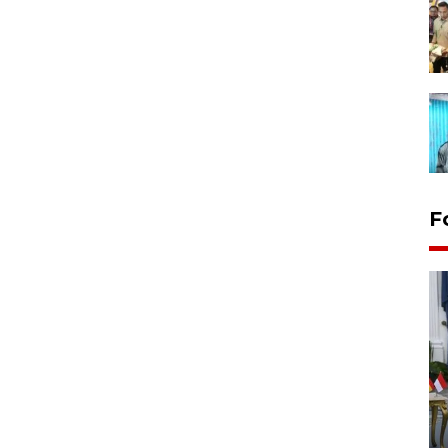
F
FOTO - Kirab memperingati
HUT ke-80 Raja Keraton