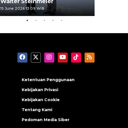
Walter Steinmeier
di Sulbar
15 June 2026 13:09 WIB
11 June 2026 1
Ketentuan Penggunaan
Kebijakan Privasi
Kebijakan Cookie
Tentang Kami
Pedoman Media Siber