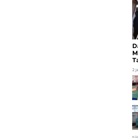
D
M
T
2 j