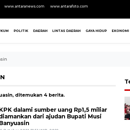
www.antaranews.com
www.antarafoto.com
UKUM
POLITIK
DAERAH
LINTAS DAERAH
GAYA HIDUP
EKONOMI
asin
IN
T
asin, ditemukan 4 berita.
KPK dalami sumber uang Rp1,5 miliar
diamankan dari ajudan Bupati Musi
Banyuasin