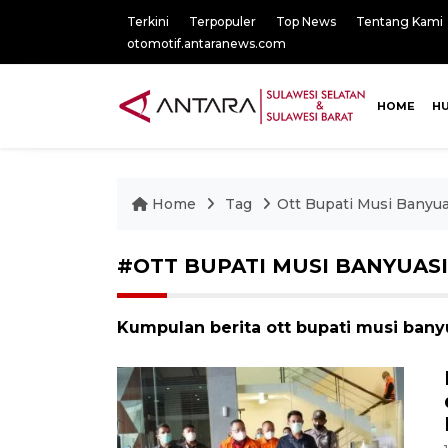
Terkini
Terpopuler
Top News
Tentang Kami
otomotif.antaranews.com
HOME
H
Home
Tag
Ott Bupati Musi Banyu
#OTT BUPATI MUSI BANYUAS
Kumpulan berita ott bupati musi banyu