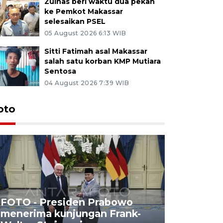
Zulhas beri waktu dua pekan
ke Pemkot Makassar
selesaikan PSEL
05 August 2026 6:13 WIB
Sitti Fatimah asal Makassar
salah satu korban KMP Mutiara
Sentosa
04 August 2026 7:39 WIB
oto
FOTO - Presiden Prabowo
menerima kunjungan Frank-
FOTO - H