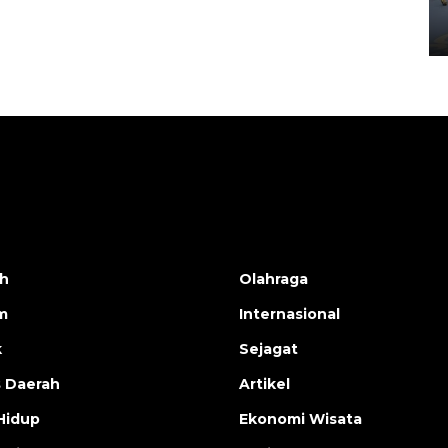
Yogyakarta
02 April 2026 12:51 WIB
h
Olahraga
m
Internasional
k
Sejagat
s Daerah
Artikel
Hidup
Ekonomi Wisata