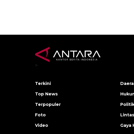
>
Terkini
Daera
Top News
Huku
Terpopuler
Politi
Foto
Linta
Video
Gaya 