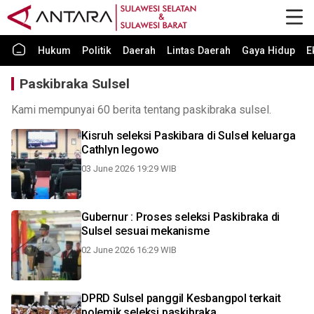
Hukum
Politik
Daerah
Lintas Daerah
Gaya Hidup
E
Paskibraka Sulsel
Kami mempunyai 60 berita tentang paskibraka sulsel.
Kisruh seleksi Paskibara di Sulsel keluarga
Cathlyn legowo
03 June 2026 19:29 WIB
Gubernur : Proses seleksi Paskibraka di
Sulsel sesuai mekanisme
02 June 2026 16:29 WIB
DPRD Sulsel panggil Kesbangpol terkait
polemik seleksi paskibraka