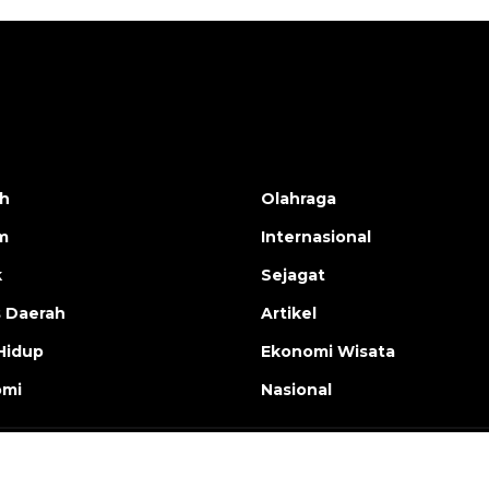
h
Olahraga
m
Internasional
k
Sejagat
s Daerah
Artikel
Hidup
Ekonomi Wisata
omi
Nasional