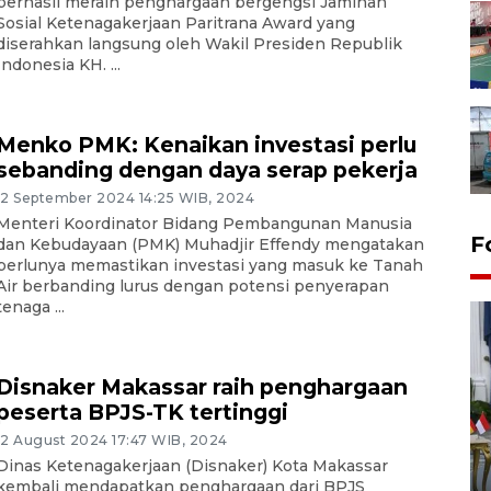
berhasil meraih penghargaan bergengsi Jaminan
Sosial Ketenagakerjaan Paritrana Award yang
diserahkan langsung oleh Wakil Presiden Republik
Indonesia KH. ...
Menko PMK: Kenaikan investasi perlu
sebanding dengan daya serap pekerja
12 September 2024 14:25 WIB, 2024
Menteri Koordinator Bidang Pembangunan Manusia
F
dan Kebudayaan (PMK) Muhadjir Effendy mengatakan
perlunya memastikan investasi yang masuk ke Tanah
Air berbanding lurus dengan potensi penyerapan
tenaga ...
Disnaker Makassar raih penghargaan
peserta BPJS-TK tertinggi
12 August 2024 17:47 WIB, 2024
FOTO - Kirab memperingati
Dinas Ketenagakerjaan (Disnaker) Kota Makassar
HUT ke-80 Raja Keraton
kembali mendapatkan penghargaan dari BPJS