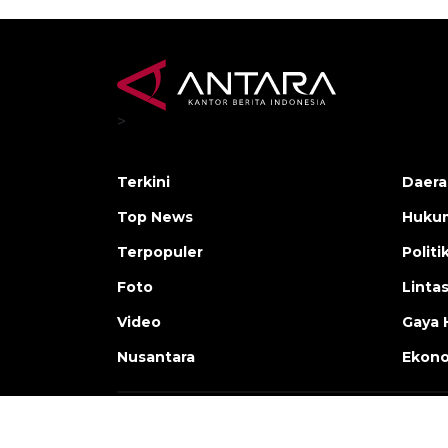
>
Terkini
Daera
Top News
Huku
Terpopuler
Politi
Foto
Linta
Video
Gaya 
Nusantara
Ekon
Copyright © ANTARA