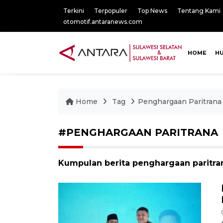
Terkini
Terpopuler
Top News
Tentang Kami
otomotif.antaranews.com
HOME
H
Home
Tag
Penghargaan Paritrana
#PENGHARGAAN PARITRANA
Kumpulan berita penghargaan paritran