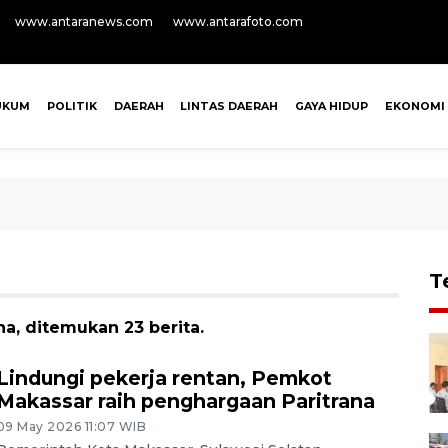
www.antaranews.com
www.antarafoto.com
UKUM
POLITIK
DAERAH
LINTAS DAERAH
GAYA HIDUP
EKONOMI
T
a, ditemukan 23 berita.
Lindungi pekerja rentan, Pemkot
Makassar raih penghargaan Paritrana
09 May 2026 11:07 WIB