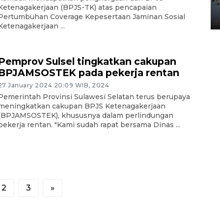
Yogyakarta
Ketenagakerjaan (BPJS-TK) atas pencapaian
Pertumbuhan Coverage Kepesertaan Jaminan Sosial
02 April 2026 12:51 WIB
Ketenagakerjaan ...
Pemprov Sulsel tingkatkan cakupan
BPJAMSOSTEK pada pekerja rentan
27 January 2024 20:09 WIB, 2024
Pemerintah Provinsi Sulawesi Selatan terus berupaya
meningkatkan cakupan BPJS Ketenagakerjaan
(BPJAMSOSTEK), khususnya dalam perlindungan
pekerja rentan. "Kami sudah rapat bersama Dinas ...
2
3
»