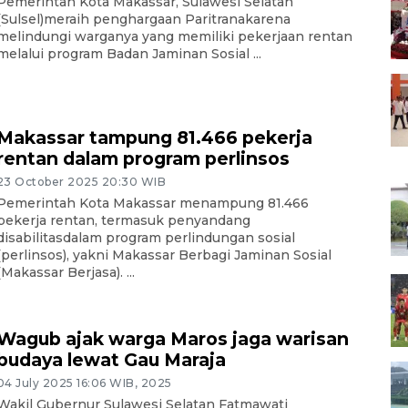
Pemerintah Kota Makassar, Sulawesi Selatan
(Sulsel)meraih penghargaan Paritranakarena
melindungi warganya yang memiliki pekerjaan rentan
melalui program Badan Jaminan Sosial ...
Makassar tampung 81.466 pekerja
rentan dalam program perlinsos
23 October 2025 20:30 WIB
Pemerintah Kota Makassar menampung 81.466
pekerja rentan, termasuk penyandang
disabilitasdalam program perlindungan sosial
(perlinsos), yakni Makassar Berbagi Jaminan Sosial
(Makassar Berjasa). ...
Wagub ajak warga Maros jaga warisan
budaya lewat Gau Maraja
04 July 2025 16:06 WIB, 2025
Wakil Gubernur Sulawesi Selatan Fatmawati