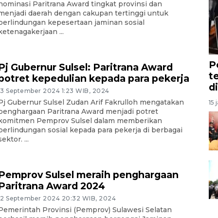
nominasi Paritrana Award tingkat provinsi dan
menjadi daerah dengan cakupan tertinggi untuk
perlindungan kepesertaan jaminan sosial
ketenagakerjaan ...
P
Pj Gubernur Sulsel: Paritrana Award
t
potret kepedulian kepada para pekerja
d
13 September 2024 1:23 WIB, 2024
Pj Gubernur Sulsel Zudan Arif Fakrulloh mengatakan
15 
penghargaan Paritrana Award menjadi potret
komitmen Pemprov Sulsel dalam memberikan
perlindungan sosial kepada para pekerja di berbagai
sektor. ...
Pemprov Sulsel meraih penghargaan
Paritrana Award 2024
12 September 2024 20:32 WIB, 2024
Pemerintah Provinsi (Pemprov) Sulawesi Selatan