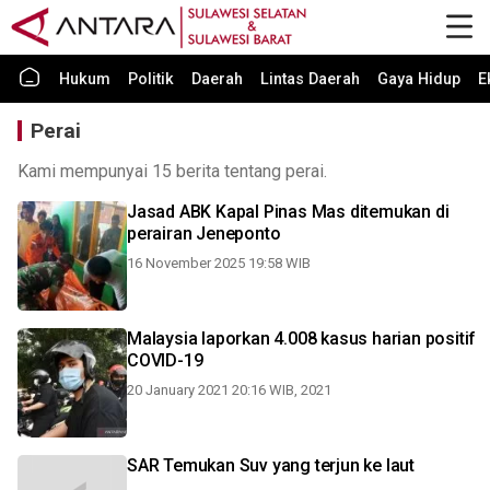
Hukum
Politik
Daerah
Lintas Daerah
Gaya Hidup
E
Perai
Kami mempunyai 15 berita tentang perai.
Jasad ABK Kapal Pinas Mas ditemukan di
perairan Jeneponto
16 November 2025 19:58 WIB
Malaysia laporkan 4.008 kasus harian positif
COVID-19
20 January 2021 20:16 WIB, 2021
SAR Temukan Suv yang terjun ke laut