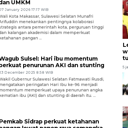
dan UMKM
07 January 2026 17:17 WIB
Wali Kota Makassar, Sulawesi Selatan Munafri
Arifuddin menekankan pentingnya kolaborasi
strategis antara pemerintah kota, perguruan tinggi
dan kalangan akademisi dalam memperkuat
ketahanan pangan ...
L
w
t
Wagub Sulsel: Hari ibu momentum
perkuat penurunan AKI dan stunting
5 j
23 December 2025 8:58 WIB
Wakil Gubernur Sulawesi Selatan Fatmawati Rusdi,
mengatakan peringatan Hari Ibu ke-96 menjadi
momentum memperkuat upaya penurunan angka
kematian ibu (AKI) dan stunting di daerah itu. ...
Pemkab Sidrap perkuat ketahanan