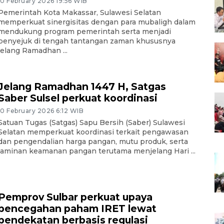
10 February 2026 19:56 WIB
Pemerintah Kota Makassar, Sulawesi Selatan
memperkuat sinergisitas dengan para mubaligh dalam
mendukung program pemerintah serta menjadi
penyejuk di tengah tantangan zaman khususnya
jelang Ramadhan ...
Jelang Ramadhan 1447 H, Satgas
Saber Sulsel perkuat koordinasi
10 February 2026 6:12 WIB
Satuan Tugas (Satgas) Sapu Bersih (Saber) Sulawesi
Selatan memperkuat koordinasi terkait pengawasan
dan pengendalian harga pangan, mutu produk, serta
jaminan keamanan pangan terutama menjelang Hari ...
Pemprov Sulbar perkuat upaya
pencegahan paham IRET lewat
pendekatan berbasis regulasi