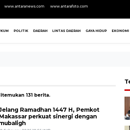
www.antaranews.com
www.antarafoto.com
UKUM
POLITIK
DAERAH
LINTAS DAERAH
GAYA HIDUP
EKONOMI
T
itemukan 131 berita.
Jelang Ramadhan 1447 H, Pemkot
Makassar perkuat sinergi dengan
mubaligh