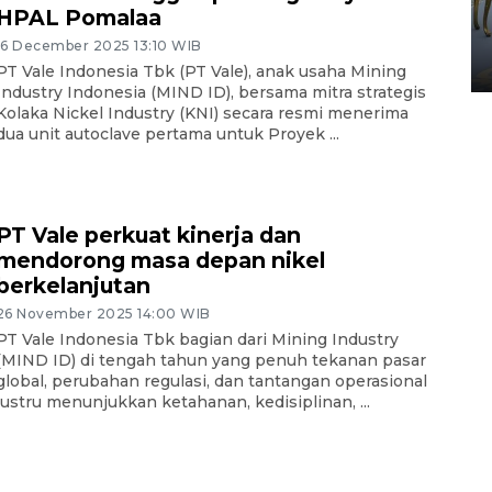
HUT ke-80 Raja Keraton
HPAL Pomalaa
Yogyakarta
16 December 2025 13:10 WIB
02 April 2026 12:51 WIB
PT Vale Indonesia Tbk (PT Vale), anak usaha Mining
Industry Indonesia (MIND ID), bersama mitra strategis
Kolaka Nickel Industry (KNI) secara resmi menerima
dua unit autoclave pertama untuk Proyek ...
PT Vale perkuat kinerja dan
mendorong masa depan nikel
berkelanjutan
26 November 2025 14:00 WIB
PT Vale Indonesia Tbk bagian dari Mining Industry
(MIND ID) di tengah tahun yang penuh tekanan pasar
global, perubahan regulasi, dan tantangan operasional
justru menunjukkan ketahanan, kedisiplinan, ...