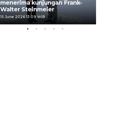
menerima kunjungan Frank-
FOTO - H
Walter Steinmeier
di Sulbar
15 June 2026 13:09 WIB
11 June 2026 1