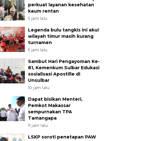
perkuat layanan kesehatan
kaum rentan
5 jam lalu
Legenda bulu tangkis ini akui
wilayah timur masih kurang
turnamen
5 jam lalu
Sambut Hari Pengayoman Ke-
81, Kemenkum Sulbar Edukasi
sosialisasi Apostille di
Unsulbar
10 jam lalu
Dapat bisikan Menteri,
Pemkot Makassar
sempurnakan TPA
Tamangapa
11 jam lalu
LSKP soroti penetapan PAW