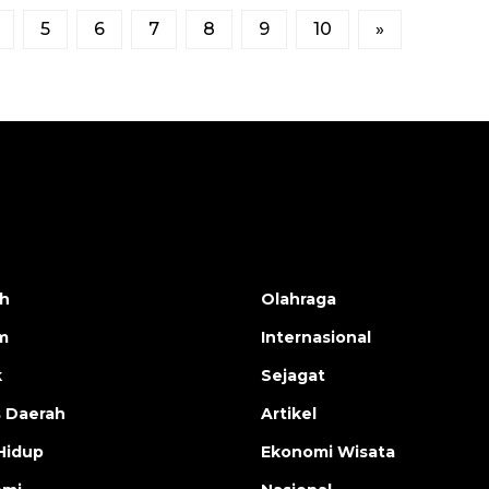
5
6
7
8
9
10
»
h
Olahraga
m
Internasional
k
Sejagat
s Daerah
Artikel
Hidup
Ekonomi Wisata