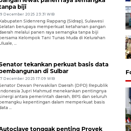
pangan lewat panen raya semangka
tanpa biji
19 December 2025 23:31 WIB
Kabupaten Sidenreng Rappang (Sidrap), Sulawesi
Selatan berupaya memperkuat ketahanan pangan
daerah melalui panen raya semangka tanpa biji
bersama Kelompok Tani Tunas Muda di Kelurahan
Uluale, ...
Senator tekankan perkuat basis data
pembangunan di Sulbar
F
17 December 2025 17:09 WIB
Senator Dewan Perwakilan Daerah (DPD) Republik
Indonesia Jupri Mahmud menekankan pentingnya
sinergi antara pemerintah daerah, BPS dan seluruh
pemangku kepentingan dalam memperkuat basis
data ...
FOTO - Kirab memperingati
Autoclave tonggak penting Proyek