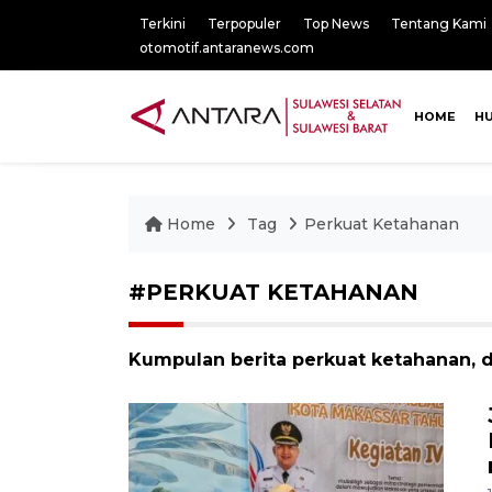
Terkini
Terpopuler
Top News
Tentang Kami
otomotif.antaranews.com
HOME
H
Home
Tag
Perkuat Ketahanan
#PERKUAT KETAHANAN
Kumpulan berita perkuat ketahanan, d