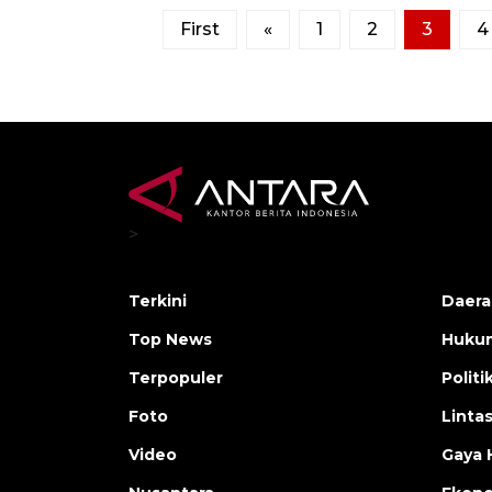
First
«
1
2
3
4
>
Terkini
Daera
Top News
Huku
Terpopuler
Politi
Foto
Linta
Video
Gaya 