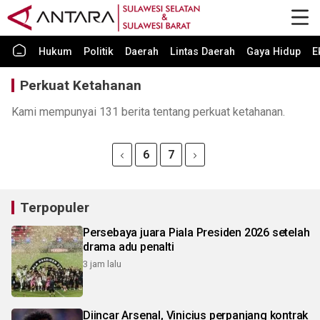
Hukum
Politik
Daerah
Lintas Daerah
Gaya Hidup
E
Perkuat Ketahanan
Kami mempunyai 131 berita tentang perkuat ketahanan.
6
7
Terpopuler
Persebaya juara Piala Presiden 2026 setelah
drama adu penalti
3 jam lalu
Diincar Arsenal, Vinicius perpanjang kontrak