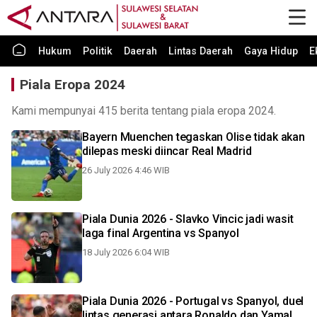
Hukum
Politik
Daerah
Lintas Daerah
Gaya Hidup
E
Piala Eropa 2024
Kami mempunyai 415 berita tentang piala eropa 2024.
Bayern Muenchen tegaskan Olise tidak akan
dilepas meski diincar Real Madrid
26 July 2026 4:46 WIB
Piala Dunia 2026 - Slavko Vincic jadi wasit
laga final Argentina vs Spanyol
18 July 2026 6:04 WIB
Piala Dunia 2026 - Portugal vs Spanyol, duel
lintas generasi antara Ronaldo dan Yamal