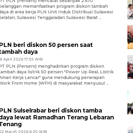
PT PLN (Persero) mencatat sebanyak 2.470
pelanggan memanfaatkan program diskon tambah
daya di area kerja PLN Unit Induk Distribusi Sulawesi
Selatan, Sulawesi Tenggaradan Sulawesi Barat ...
PLN beri diskon 50 persen saat
tambah daya
16 April 2026 17:55 WIB
PT PLN (Persero) menghadirkan program diskon
tambah daya listrik 50 persen "Power Up Real, Listrik
Aman Kerja Lancar" guna mendukung penerapan
Work From Home (WFH) di masyarakat menyusul ...
PLN Sulselrabar beri diskon tamba
daya lewat Ramadhan Terang Lebaran
Tenang
02 March 2026 6:20 WIB