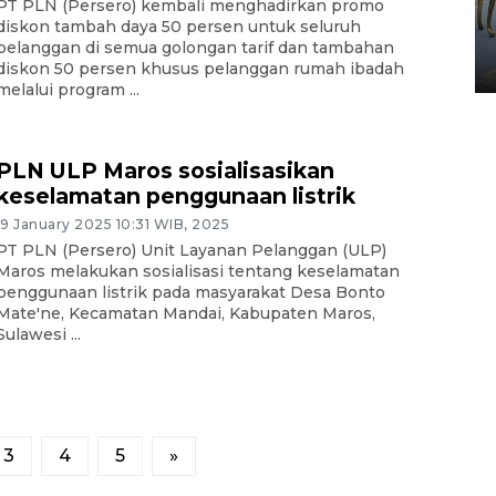
PT PLN (Persero) kembali menghadirkan promo
HUT ke-80 Raja Keraton
diskon tambah daya 50 persen untuk seluruh
Yogyakarta
pelanggan di semua golongan tarif dan tambahan
02 April 2026 12:51 WIB
diskon 50 persen khusus pelanggan rumah ibadah
melalui program ...
PLN ULP Maros sosialisasikan
keselamatan penggunaan listrik
19 January 2025 10:31 WIB, 2025
PT PLN (Persero) Unit Layanan Pelanggan (ULP)
Maros melakukan sosialisasi tentang keselamatan
penggunaan listrik pada masyarakat Desa Bonto
Mate'ne, Kecamatan Mandai, Kabupaten Maros,
Sulawesi ...
3
4
5
»