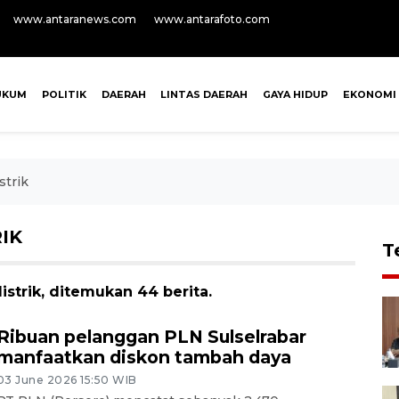
www.antaranews.com
www.antarafoto.com
UKUM
POLITIK
DAERAH
LINTAS DAERAH
GAYA HIDUP
EKONOMI
trik
IK
T
strik, ditemukan 44 berita.
Ribuan pelanggan PLN Sulselrabar
manfaatkan diskon tambah daya
03 June 2026 15:50 WIB