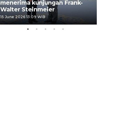
menerima kunjungan Frank-
FOTO - H
Walter Steinmeier
di Sulbar
15 June 2026 13:09 WIB
11 June 2026 1