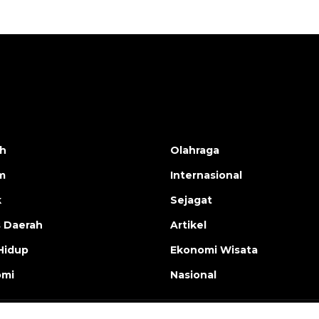
h
Olahraga
m
Internasional
k
Sejagat
s Daerah
Artikel
Hidup
Ekonomi Wisata
omi
Nasional