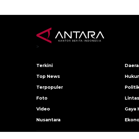
>
Terkini
Daera
Top News
Huku
Terpopuler
Politi
Foto
Linta
Video
Gaya 
Nusantara
Ekon