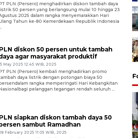
PT PLN (Persero) menghadirkan diskon tambah daya
listrik 50 persen yang berlangsung mulai 10 hingga 23
Agustus 2025 dalam rangka menyemarakkan Hari
Ulang Tahun ke-80 Kemerdekaan Republik Indonesia
..
PLN diskon 50 persen untuk tambah
daya agar masyarakat produktif
15 May 2025 12:45 WIB, 2025
PT PLN (Persero) kembali menghadirkan promo
F
tambah daya listrik dengan potongan biaya 50
persendalam rangka memperingati Hari Kebangkitan
Nasionalbagi pelanggan tegangan rendah seluruh ...
PLN siapkan diskon tambah daya 50
persen sambut Ramadhan
28 February 2025 11:05 WIB, 2025
FOTO - Kirab memperingati