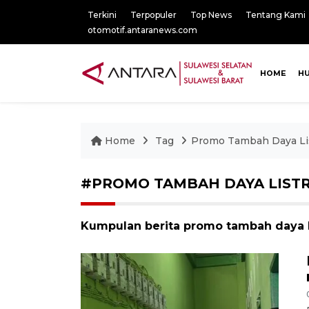
Terkini
Terpopuler
Top News
Tentang Kami
otomotif.antaranews.com
HOME
H
Home
Tag
Promo Tambah Daya Lis
#PROMO TAMBAH DAYA LISTR
Kumpulan berita promo tambah daya li