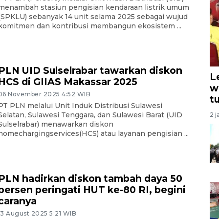
menambah stasiun pengisian kendaraan listrik umum
(SPKLU) sebanyak 14 unit selama 2025 sebagai wujud
komitmen dan kontribusi membangun ekosistem ...
PLN UID Sulselrabar tawarkan diskon
L
HCS di GIIAS Makassar 2025
w
06 November 2025 4:52 WIB
t
PT PLN melalui Unit Induk Distribusi Sulawesi
Selatan, Sulawesi Tenggara, dan Sulawesi Barat (UID
2 j
Sulselrabar) menawarkan diskon
homechargingservices(HCS) atau layanan pengisian ...
PLN hadirkan diskon tambah daya 50
persen peringati HUT ke-80 RI, begini
caranya
13 August 2025 5:21 WIB