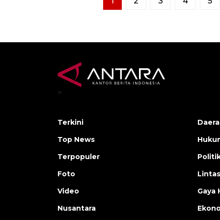
1
2
3
4
5
>
Terkini
Daera
Top News
Huku
Terpopuler
Politi
Foto
Linta
Video
Gaya 
Nusantara
Ekon