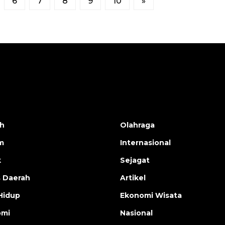
6
7
8
9
10
»
h
Olahraga
m
Internasional
k
Sejagat
s Daerah
Artikel
Hidup
Ekonomi Wisata
omi
Nasional