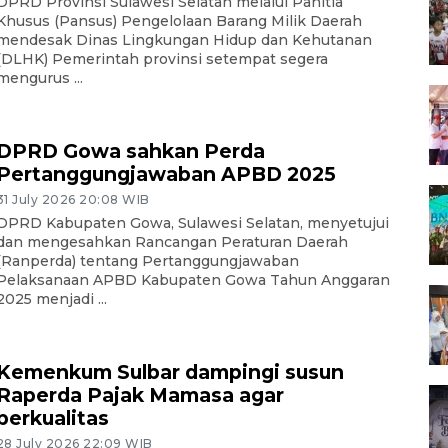
DPRD Provinsi Sulawesi Selatan melalui Panitia
Khusus (Pansus) Pengelolaan Barang Milik Daerah
mendesak Dinas Lingkungan Hidup dan Kehutanan
(DLHK) Pemerintah provinsi setempat segera
mengurus ...
DPRD Gowa sahkan Perda
Pertanggungjawaban APBD 2025
31 July 2026 20:08 WIB
DPRD Kabupaten Gowa, Sulawesi Selatan, menyetujui
dan mengesahkan Rancangan Peraturan Daerah
(Ranperda) tentang Pertanggungjawaban
Pelaksanaan APBD Kabupaten Gowa Tahun Anggaran
2025 menjadi ...
Kemenkum Sulbar dampingi susun
Raperda Pajak Mamasa agar
berkualitas
28 July 2026 22:09 WIB