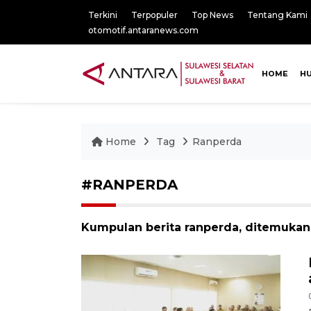
Terkini
Terpopuler
Top News
Tentang Kami
otomotif.antaranews.com
HOME
H
Home
Tag
Ranperda
#RANPERDA
Kumpulan berita ranperda, ditemukan 