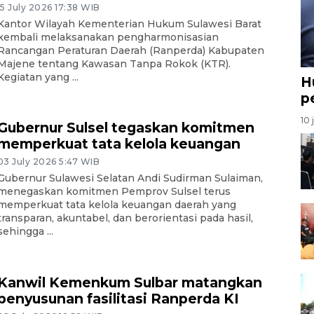
15 July 2026 17:38 WIB
Kantor Wilayah Kementerian Hukum Sulawesi Barat
kembali melaksanakan pengharmonisasian
Rancangan Peraturan Daerah (Ranperda) Kabupaten
Majene tentang Kawasan Tanpa Rokok (KTR).
Kegiatan yang ...
H
p
10 
Gubernur Sulsel tegaskan komitmen
memperkuat tata kelola keuangan
03 July 2026 5:47 WIB
Gubernur Sulawesi Selatan Andi Sudirman Sulaiman,
menegaskan komitmen Pemprov Sulsel terus
memperkuat tata kelola keuangan daerah yang
transparan, akuntabel, dan berorientasi pada hasil,
sehingga ...
Kanwil Kemenkum Sulbar matangkan
penyusunan fasilitasi Ranperda KI