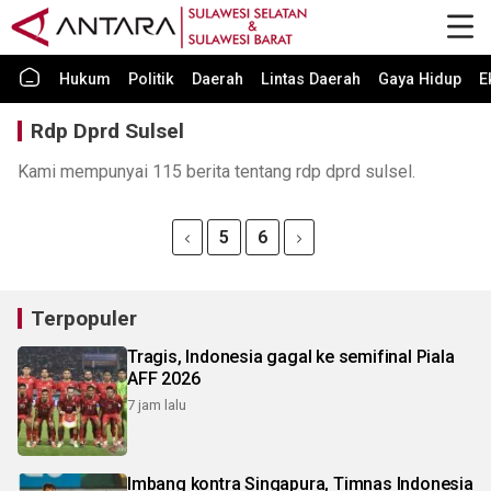
Hukum
Politik
Daerah
Lintas Daerah
Gaya Hidup
E
Rdp Dprd Sulsel
Kami mempunyai 115 berita tentang rdp dprd sulsel.
5
6
Terpopuler
Tragis, Indonesia gagal ke semifinal Piala
AFF 2026
7 jam lalu
Imbang kontra Singapura, Timnas Indonesia