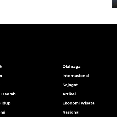
02 April 2026 12:51 WIB
h
Olahraga
m
Internasional
k
Sejagat
s Daerah
Artikel
Hidup
Ekonomi Wisata
omi
Nasional