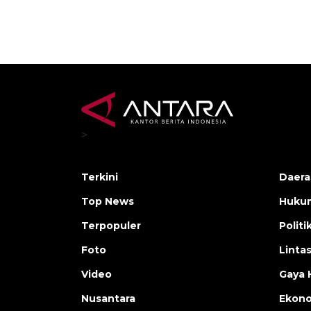
>
Terkini
Daera
Top News
Huku
Terpopuler
Politi
Foto
Linta
Video
Gaya 
Nusantara
Ekon