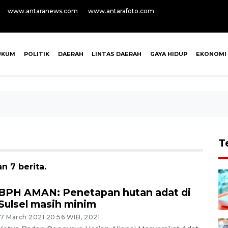
www.antaranews.com
www.antarafoto.com
UKUM
POLITIK
DAERAH
LINTAS DAERAH
GAYA HIDUP
EKONOMI
T
n 7 berita.
BPH AMAN: Penetapan hutan adat di
Sulsel masih minim
17 March 2021 20:56 WIB, 2021