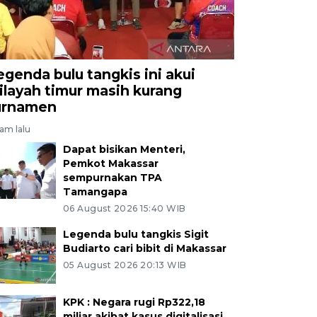
egenda bulu tangkis ini akui
ilayah timur masih kurang
urnamen
jam lalu
Dapat bisikan Menteri,
Pemkot Makassar
sempurnakan TPA
Tamangapa
06 August 2026 15:40 WIB
Legenda bulu tangkis Sigit
Budiarto cari bibit di Makassar
05 August 2026 20:13 WIB
KPK : Negara rugi Rp322,18
miliar akibat kasus digitalisasi