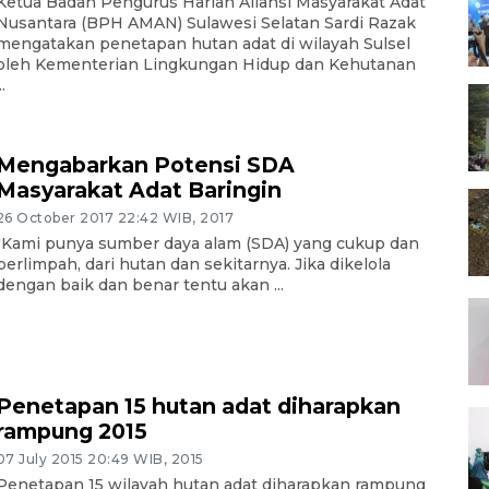
Ketua Badan Pengurus Harian Aliansi Masyarakat Adat
Nusantara (BPH AMAN) Sulawesi Selatan Sardi Razak
mengatakan penetapan hutan adat di wilayah Sulsel
oleh Kementerian Lingkungan Hidup dan Kehutanan
..
Mengabarkan Potensi SDA
Masyarakat Adat Baringin
26 October 2017 22:42 WIB, 2017
"Kami punya sumber daya alam (SDA) yang cukup dan
berlimpah, dari hutan dan sekitarnya. Jika dikelola
dengan baik dan benar tentu akan ...
Penetapan 15 hutan adat diharapkan
rampung 2015
07 July 2015 20:49 WIB, 2015
Penetapan 15 wilayah hutan adat diharapkan rampung