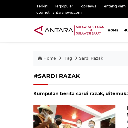
Terkini
Terpopuler
Top News
Tentang Kami
otomotif.antaranews.com
HOME
H
Home
Tag
Sardi Razak
#SARDI RAZAK
Kumpulan berita sardi razak, ditemuka