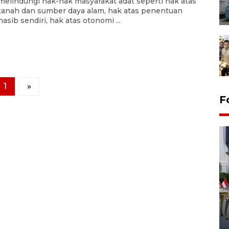
melindungi hak-hak masyarakat adat seperti hak atas
tanah dan sumber daya alam, hak atas penentuan
nasib sendiri, hak atas otonomi ...
1
»
F
FOTO - Kirab memperingati
HUT ke-80 Raja Keraton
Yogyakarta