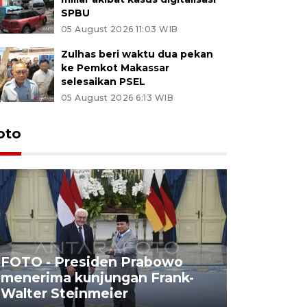
SPBU
05 August 2026 11:03 WIB
Zulhas beri waktu dua pekan
ke Pemkot Makassar
selesaikan PSEL
05 August 2026 6:13 WIB
oto
FOTO - Presiden Prabowo
menerima kunjungan Frank-
FOTO - H
Walter Steinmeier
di Sulbar