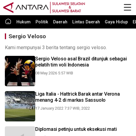
Hukum
Politik
Daerah
Lintas Daerah
Gaya Hidup
E
Sergio Veloso
Kami mempunyai 3 berita tentang sergio veloso.
Sergio Veloso asal Brazil ditunjuk sebagai
pelatih tim voli Indonesia
08 May 2026 5:57 WIB
Liga Italia - Hattrick Barak antar Verona
menang 4-2 di markas Sassuolo
17 January 2022 7:37 WIB, 2022
Diplomasi petinju untuk eksekusi mati