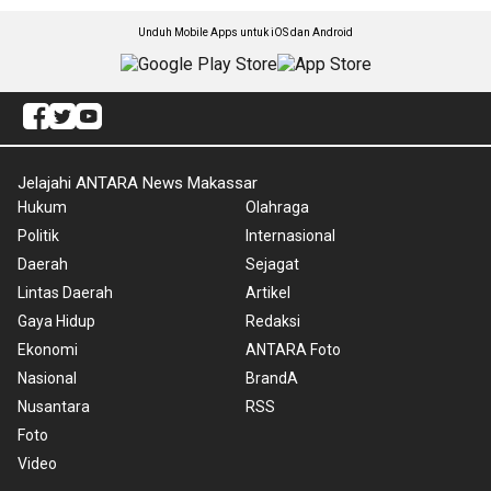
Unduh Mobile Apps untuk iOS dan Android
Jelajahi ANTARA News Makassar
Hukum
Olahraga
Politik
Internasional
Daerah
Sejagat
Lintas Daerah
Artikel
Gaya Hidup
Redaksi
Ekonomi
ANTARA Foto
Nasional
BrandA
Nusantara
RSS
Foto
Video