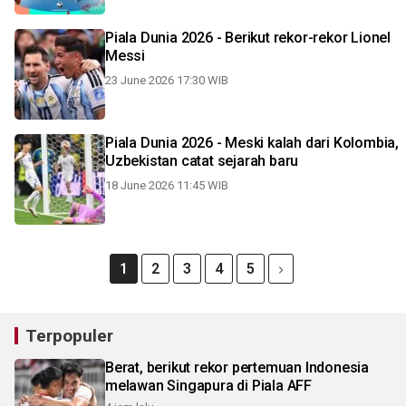
Piala Dunia 2026 - Berikut rekor-rekor Lionel
Messi
23 June 2026 17:30 WIB
Piala Dunia 2026 - Meski kalah dari Kolombia,
Uzbekistan catat sejarah baru
18 June 2026 11:45 WIB
1
2
3
4
5
Terpopuler
Berat, berikut rekor pertemuan Indonesia
melawan Singapura di Piala AFF