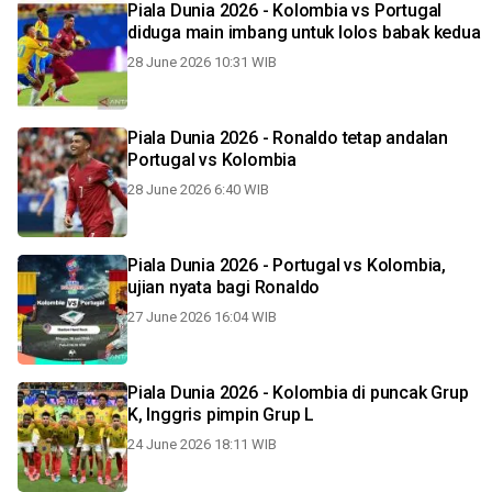
Piala Dunia 2026 - Kolombia vs Portugal
diduga main imbang untuk lolos babak kedua
28 June 2026 10:31 WIB
Piala Dunia 2026 - Ronaldo tetap andalan
Portugal vs Kolombia
28 June 2026 6:40 WIB
Piala Dunia 2026 - Portugal vs Kolombia,
ujian nyata bagi Ronaldo
27 June 2026 16:04 WIB
Piala Dunia 2026 - Kolombia di puncak Grup
K, Inggris pimpin Grup L
24 June 2026 18:11 WIB