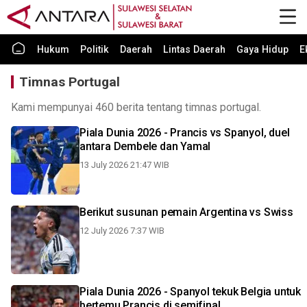
Hukum
Politik
Daerah
Lintas Daerah
Gaya Hidup
E
Timnas Portugal
Kami mempunyai 460 berita tentang timnas portugal.
Piala Dunia 2026 - Prancis vs Spanyol, duel
antara Dembele dan Yamal
13 July 2026 21:47 WIB
Berikut susunan pemain Argentina vs Swiss
12 July 2026 7:37 WIB
Piala Dunia 2026 - Spanyol tekuk Belgia untuk
bertemu Prancis di semifinal