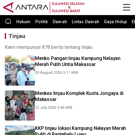
Hukum
Politik
Daerah
Lintas Daerah
Gaya Hidup
E
Tinjau
Kami mempunyai 878 berita tentang tinjau.
Menko Pangan tinjau Kampung Nelayan
Merah Putih Untia Makassar
05 August 2026 5:11 WIB
Menkes tinjau Komplek Kusta Jongaya di
Makassar
12 July 2026 5:46 WIB
KKP tinjau lokasi Kampung Nelayan Merah
Putih di Rantebelu Luwu