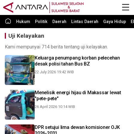
Hukum
Politik
Daerah
Lintas Daerah
Gaya Hidup
E
Uji Kelayakan
Kami mempunyai 714 berita tentang uji kelayakan.
Keluarga penumpang korban pelecehan
desak polisi tahan Bus BZ
22 July 2026 19:42 WIB
Menelisik energi hijau di Makassar lewat
"pete-pete"
26 April 2026 10:14 WIB
DPR setujui lima dewan komisioner OJK
2026-2031