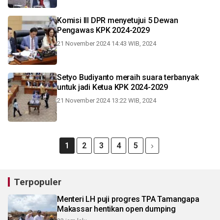
Komisi III DPR menyetujui 5 Dewan
Pengawas KPK 2024-2029
21 November 2024 14:43 WIB, 2024
Setyo Budiyanto meraih suara terbanyak
untuk jadi Ketua KPK 2024-2029
21 November 2024 13:22 WIB, 2024
1
2
3
4
5
Terpopuler
Menteri LH puji progres TPA Tamangapa
Makassar hentikan open dumping