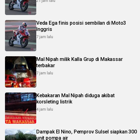
21 jam lalu
Veda Ega finis posisi sembilan di Moto3
Inggris
7 jam lalu
Mal Nipah milik Kalla Grup di Makassar
terbakar
7 jam lalu
Kebakaran Mal Nipah diduga akibat
korsleting listrik
4 jam lalu
Dampak El Nino, Pemprov Sulsel siapkan 300
unit pompa air