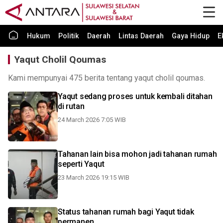
Hukum
Politik
Daerah
Lintas Daerah
Gaya Hidup
E
Yaqut Cholil Qoumas
Kami mempunyai 475 berita tentang yaqut cholil qoumas.
Yaqut sedang proses untuk kembali ditahan
di rutan
24 March 2026 7:05 WIB
Tahanan lain bisa mohon jadi tahanan rumah
seperti Yaqut
23 March 2026 19:15 WIB
Status tahanan rumah bagi Yaqut tidak
permanen