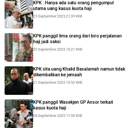
KPK : Hanya ada satu orang pengumpul
utama uang kasus kuota haji
25 September 2025 21:39 WIB
KPK panggil lima orang dari biro perjalanan
haji jadi saksi
23 September 2025 15:21 WIB
KPK sita uang Khalid Basalamah namun tidak
dikembalikan ke jemaah
21 September 2025 19:53 WIB
KPK panggil Wasekjen GP Ansor terkait
kasus kuota haji
04 September 2025 17:00 WIB