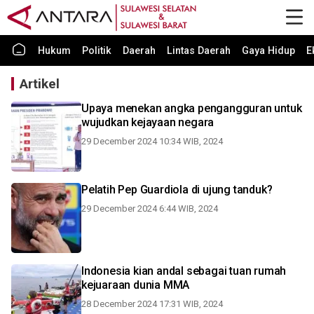
Hukum
Politik
Daerah
Lintas Daerah
Gaya Hidup
E
Artikel
Upaya menekan angka pengangguran untuk
wujudkan kejayaan negara
29 December 2024 10:34 WIB, 2024
Pelatih Pep Guardiola di ujung tanduk?
29 December 2024 6:44 WIB, 2024
Indonesia kian andal sebagai tuan rumah
kejuaraan dunia MMA
28 December 2024 17:31 WIB, 2024