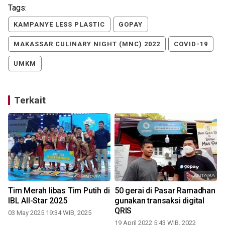
Tags:
KAMPANYE LESS PLASTIC
GOPAY
MAKASSAR CULINARY NIGHT (MNC) 2022
COVID-19
UMKM
Terkait
Tim Merah libas Tim Putih di
50 gerai di Pasar Ramadhan
k
IBL All-Star 2025
gunakan transaksi digital
k
QRIS
03 May 2025 19:34 WIB, 2025
19 April 2022 5:43 WIB, 2022
2