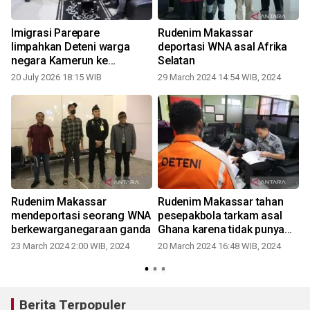
Imigrasi Parepare
Rudenim Makassar
limpahkan Deteni warga
deportasi WNA asal Afrika
negara Kamerun ke
Selatan
Rudenim Makassar
20 July 2026 18:15 WIB
29 March 2024 14:54 WIB, 2024
Rudenim Makassar
Rudenim Makassar tahan
mendeportasi seorang WNA
pesepakbola tarkam asal
berkewarganegaraan ganda
Ghana karena tidak punya
izin
23 March 2024 2:00 WIB, 2024
20 March 2024 16:48 WIB, 2024
Berita Terpopuler