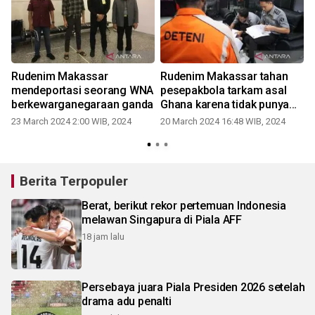
Rudenim Makassar
Rudenim Makassar tahan
mendeportasi seorang WNA
pesepakbola tarkam asal
berkewarganegaraan ganda
Ghana karena tidak punya
izin
23 March 2024 2:00 WIB, 2024
20 March 2024 16:48 WIB, 2024
Berita Terpopuler
Berat, berikut rekor pertemuan Indonesia
melawan Singapura di Piala AFF
18 jam lalu
Persebaya juara Piala Presiden 2026 setelah
drama adu penalti