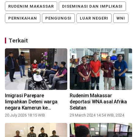
RUDENIM MAKASSAR
DISEMINASI DAN IMPLIKASI
PERNIKAHAN
PENGUNGSI
LUAR NEGERI
WNI
Terkait
Imigrasi Parepare
Rudenim Makassar
limpahkan Deteni warga
deportasi WNA asal Afrika
negara Kamerun ke
Selatan
Rudenim Makassar
20 July 2026 18:15 WIB
29 March 2024 14:54 WIB, 2024
0