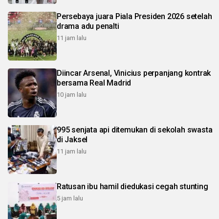
Persebaya juara Piala Presiden 2026 setelah
drama adu penalti
11 jam lalu
Diincar Arsenal, Vinicius perpanjang kontrak
bersama Real Madrid
10 jam lalu
995 senjata api ditemukan di sekolah swasta
di Jaksel
11 jam lalu
Ratusan ibu hamil diedukasi cegah stunting
5 jam lalu