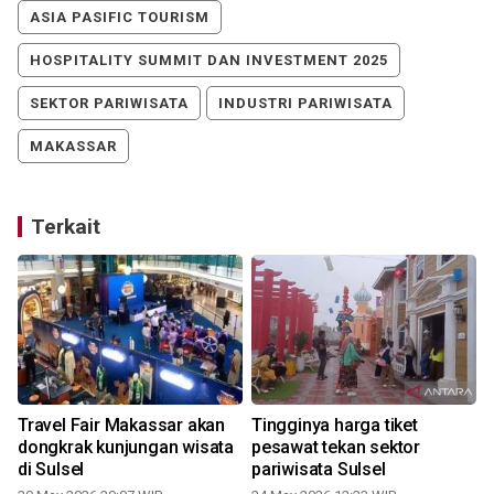
ASIA PASIFIC TOURISM
HOSPITALITY SUMMIT DAN INVESTMENT 2025
SEKTOR PARIWISATA
INDUSTRI PARIWISATA
MAKASSAR
Terkait
Travel Fair Makassar akan
Tingginya harga tiket
a
dongkrak kunjungan wisata
pesawat tekan sektor
di Sulsel
pariwisata Sulsel