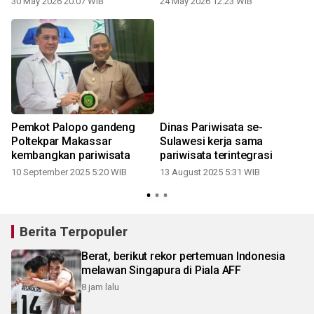
30 May 2026 20:07 WIB
24 May 2026 12:23 WIB
Pemkot Palopo gandeng
Dinas Pariwisata se-
Poltekpar Makassar
Sulawesi kerja sama
kembangkan pariwisata
pariwisata terintegrasi
10 September 2025 5:20 WIB
13 August 2025 5:31 WIB
1
Berita Terpopuler
Berat, berikut rekor pertemuan Indonesia
melawan Singapura di Piala AFF
8 jam lalu