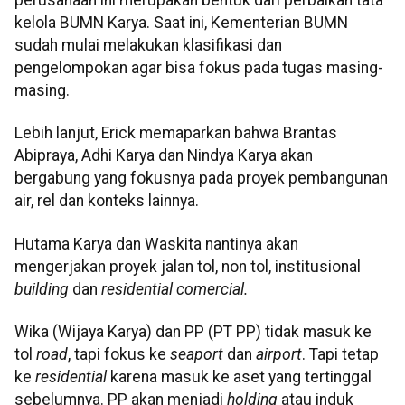
perusahaan ini merupakan bentuk dari perbaikan tata
kelola BUMN Karya. Saat ini, Kementerian BUMN
sudah mulai melakukan klasifikasi dan
pengelompokan agar bisa fokus pada tugas masing-
masing.
Lebih lanjut, Erick memaparkan bahwa Brantas
Abipraya, Adhi Karya dan Nindya Karya akan
bergabung yang fokusnya pada proyek pembangunan
air, rel dan konteks lainnya.
Hutama Karya dan Waskita nantinya akan
mengerjakan proyek jalan tol, non tol, institusional
building
dan
residential comercial.
Wika (Wijaya Karya) dan PP (PT PP) tidak masuk ke
tol
road
, tapi fokus ke
seaport
dan
airport
. Tapi tetap
ke
residential
karena masuk ke aset yang tertinggal
sebelumnya. PP akan menjadi
holding
atau induk