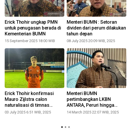
Erick Thohir ungkap PMN
Menteri BUMN : Setoran
untuk penugasan berada di
dividen dari perum dilakukan
Kementerian BUMN
tahun depan
15 September 2025 18:00 WIB
08 July 2025 20:09 WIB, 2025
Erick Thohir konfirmasi
Menteri BUMN
Mauro Zijlstra calon
pertimbangkan LKBN
naturalisasi di timnas
ANTARA, Peruri hingga
Indonesia
Damri jadi PT
03 July 2025 6:51 WIB, 2025
14 March 2025 22:07 WIB, 2025