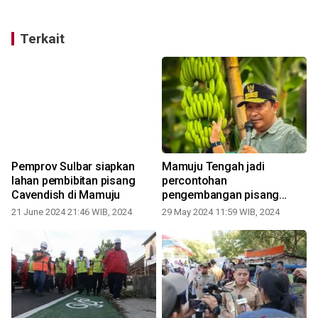
Terkait
g
Pemprov Sulbar siapkan
Mamuju Tengah jadi
lahan pembibitan pisang
percontohan
Cavendish di Mamuju
pengembangan pisang
cavendish di Sulbar
21 June 2024 21:46 WIB, 2024
29 May 2024 11:59 WIB, 2024