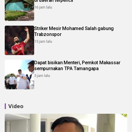
di daerah terpencil
16 jam lalu
Striker Mesir Mohamed Salah gabung
Trabzonspor
15 jam lalu
Dapat bisikan Menteri, Pemkot Makassar
sempurnakan TPA Tamangapa
5 jam lalu
Video