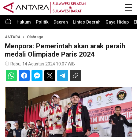
Hukum
Politik
Daerah
Lintas Daerah
Gaya Hidup
E
ANTARA
Olahraga
Menpora: Pemerintah akan arak peraih
medali Olimpiade Paris 2024
Rabu, 14 Agustus 2024 10:07 WIB