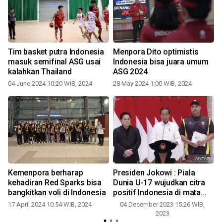
Tim basket putra Indonesia
Menpora Dito optimistis
masuk semifinal ASG usai
Indonesia bisa juara umum
kalahkan Thailand
ASG 2024
04 June 2024 10:20 WIB, 2024
28 May 2024 1:00 WIB, 2024
0
Kemenpora berharap
Presiden Jokowi : Piala
kehadiran Red Sparks bisa
Dunia U-17 wujudkan citra
bangkitkan voli di Indonesia
positif Indonesia di mata
dunia
17 April 2024 10:54 WIB, 2024
04 December 2023 15:26 WIB,
2023