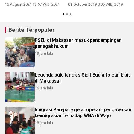
Tahunan MPR
DPR/DPD/MPR
16 August 2021 13:57 WIB, 2021
01 October 2019 8:06 WIB, 2019
Berita Terpopuler
PSEL di Makassar masuk pendampingan
penegak hukum
19 jam lalu
Legenda bulu tangkis Sigit Budiarto cari bibit
di Makassar
16 jam lalu
Imigrasi Parepare gelar operasi pengawasan
keimigrasian terhadap WNA di Wajo
18 jam lalu