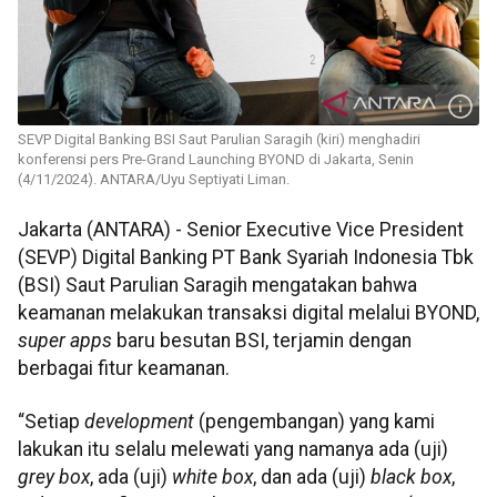
SEVP Digital Banking BSI Saut Parulian Saragih (kiri) menghadiri
konferensi pers Pre-Grand Launching BYOND di Jakarta, Senin
(4/11/2024). ANTARA/Uyu Septiyati Liman.
Jakarta (ANTARA) - Senior Executive Vice President
(SEVP) Digital Banking PT Bank Syariah Indonesia Tbk
(BSI) Saut Parulian Saragih mengatakan bahwa
keamanan melakukan transaksi digital melalui BYOND,
super apps
baru besutan BSI, terjamin dengan
berbagai fitur keamanan.
“Setiap
development
(pengembangan) yang kami
lakukan itu selalu melewati yang namanya ada (uji)
grey box
, ada (uji)
white box
, dan ada (uji)
black box
,