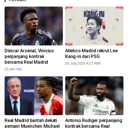
Diincar Arsenal, Vinicius
Atletico Madrid rekrut Lee
R
perpanjang kontrak
Kang-in dari PSG
bersama Real Madrid
26 July 2026 4:27 WIB
22 jam lalu
Real Madrid bantah dekati
Antonio Rudiger perpanjang
i
pemain Muenchen Michael
kontrak bersama Real