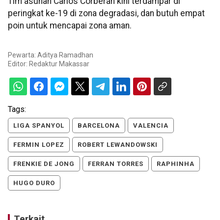
Tim asuhan Carlos Corberan kini terdampar di
peringkat ke-19 di zona degradasi, dan butuh empat
poin untuk mencapai zona aman.
Pewarta: Aditya Ramadhan
Editor:
Redaktur Makassar
Tags:
LIGA SPANYOL
BARCELONA
VALENCIA
FERMIN LOPEZ
ROBERT LEWANDOWSKI
FRENKIE DE JONG
FERRAN TORRES
RAPHINHA
HUGO DURO
Terkait