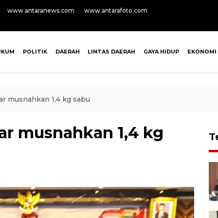
www.antaranews.com
www.antarafoto.com
UKUM
POLITIK
DAERAH
LINTAS DAERAH
GAYA HIDUP
EKONOMI
ar musnahkan 1,4 kg sabu
ar musnahkan 1,4 kg
T