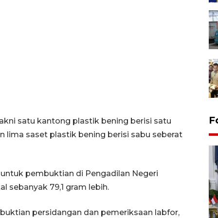
F
ni satu kantong plastik bening berisi satu
 lima saset plastik bening berisi sabu seberat
 untuk pembuktian di Pengadilan Negeri
al sebanyak 79,1 gram lebih.
FOTO - Kirab memperingati
mbuktian persidangan dan pemeriksaan labfor,