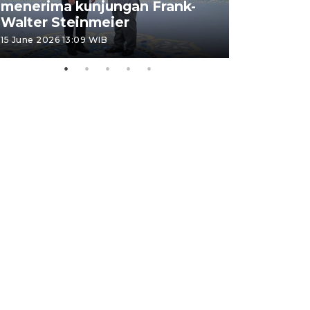
menerima kunjungan Frank-
FOTO - H
Walter Steinmeier
di Sulbar
15 June 2026 13:09 WIB
11 June 2026 1