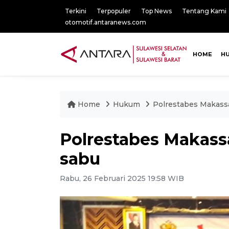
Terkini
Terpopuler
Top News
Tentang Kami
otomotif.antaranews.com
HOME
H
Home
Hukum
Polrestabes Makass
Polrestabes Makass
sabu
Rabu, 26 Februari 2025 19:58 WIB