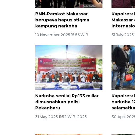
BNN-Pemkot Makassar
Kapolres:
berupaya hapus stigma
Makassar d
kampung narkoba
internasi
10 November 2025 15:56 WIB
31 July 2025
Narkoba senilai Rp133 miliar
Kapolres
dimusnahkan polisi
narkoba 1
Pekanbaru
selamatka
31 May 2025 11:52 WIB, 2025
30 April 202