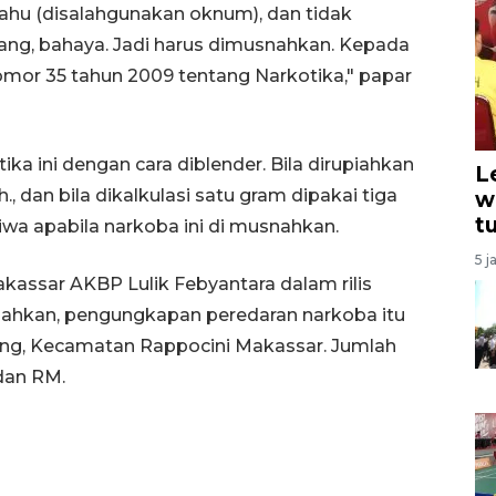
tahu (disalahgunakan oknum), dan tidak
ang, bahaya. Jadi harus dimusnahkan. Kepada
or 35 tahun 2009 tentang Narkotika," papar
a ini dengan cara diblender. Bila dirupiahkan
L
., dan bila dikalkulasi satu gram dipakai tiga
w
t
wa apabila narkoba ini di musnahkan.
5 j
kassar AKBP Lulik Febyantara dalam rilis
hkan, pengungkapan peredaran narkoba itu
ing, Kecamatan Rappocini Makassar. Jumlah
 dan RM.