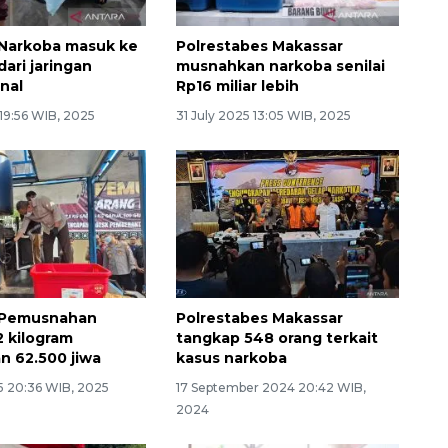
 Narkoba masuk ke
Polrestabes Makassar
ari jaringan
musnahkan narkoba senilai
onal
Rp16 miliar lebih
 19:56 WIB, 2025
31 July 2025 13:05 WIB, 2025
: Pemusnahan
Polrestabes Makassar
2 kilogram
tangkap 548 orang terkait
n 62.500 jiwa
kasus narkoba
5 20:36 WIB, 2025
17 September 2024 20:42 WIB,
2024