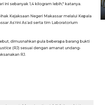
HUT ke-80 Raja Keraton
ini sebanyak 1,4 kilogram lebih," katanya.
Yogyakarta
02 April 2026 12:51 WIB
ihak Kejaksaan Negeri Makassar melalui Kepala
sar As’rini As’ad serta tim Laboratorium
ersebut, dimusnahkan pula beberapa barang bukti
justice
(RJ) sesuai dengan amanat undang-
laksanakan RJ.