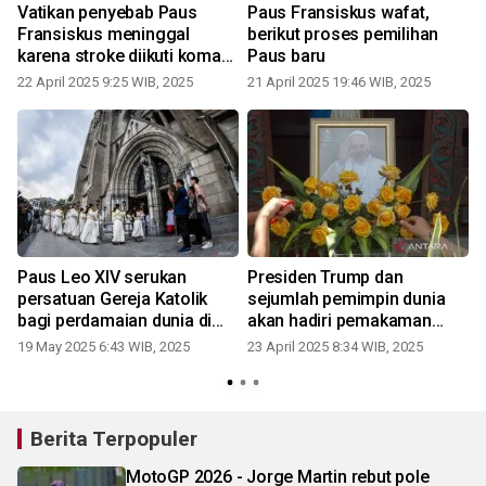
Vatikan penyebab Paus
Paus Fransiskus wafat,
Fransiskus meninggal
berikut proses pemilihan
karena stroke diikuti koma
Paus baru
dan gagal jantung
22 April 2025 9:25 WIB, 2025
21 April 2025 19:46 WIB, 2025
Paus Leo XIV serukan
Presiden Trump dan
persatuan Gereja Katolik
sejumlah pemimpin dunia
bagi perdamaian dunia di
akan hadiri pemakaman
misa pelantikannya
Paus di Vatikan, Sabtu
19 May 2025 6:43 WIB, 2025
23 April 2025 8:34 WIB, 2025
2
Berita Terpopuler
MotoGP 2026 - Jorge Martin rebut pole