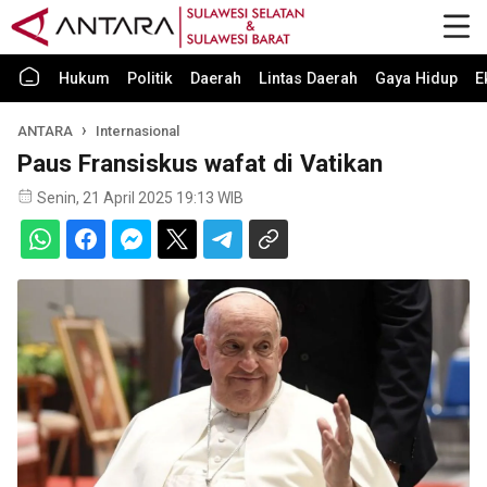
Hukum
Politik
Daerah
Lintas Daerah
Gaya Hidup
E
ANTARA
Internasional
Paus Fransiskus wafat di Vatikan
Senin, 21 April 2025 19:13 WIB